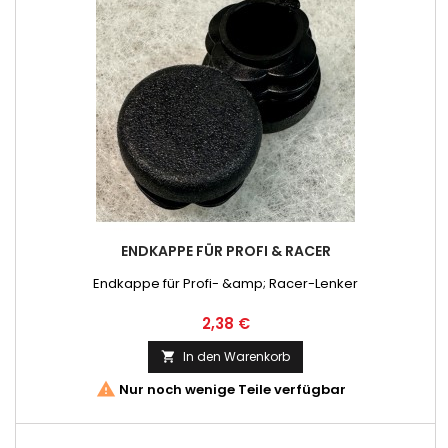
ENDKAPPE FÜR PROFI & RACER
Endkappe für Profi- &amp; Racer-Lenker
Preis
2,38 €
In den Warenkorb


Nur noch wenige Teile verfügbar