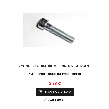
ZYLINDERSCHRAUBE MIT INNENSECHSKANT
Zylinderschraube für Profi-Lenker
Preis
2,38 €
In den Warenkorb


Auf Lager