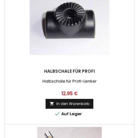
HALBSCHALE FÜR PROFI
Halbschale für Profi-Lenker
Preis
12,95 €
In den Warenkorb


Auf Lager