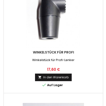
WINKELSTÜCK FÜR PROFI
Winkelstück für Profi-Lenker
Preis
17,60 €
In den Warenkorb


Auf Lager