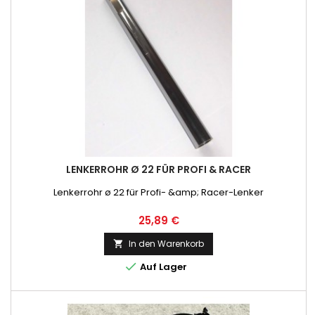
LENKERROHR Ø 22 FÜR PROFI & RACER
Lenkerrohr ø 22 für Profi- &amp; Racer-Lenker
Preis
25,89 €
In den Warenkorb


Auf Lager