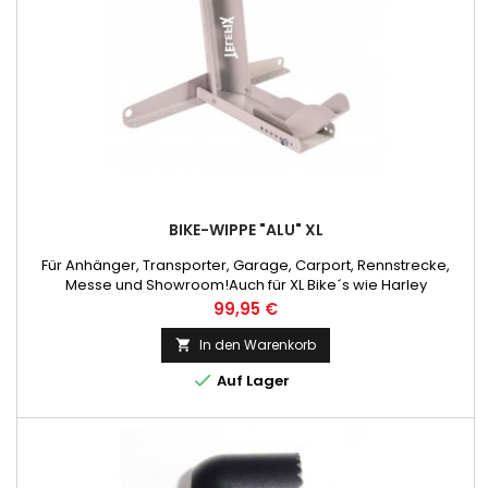
BIKE-WIPPE "ALU" XL
Für Anhänger, Transporter, Garage, Carport, Rennstrecke,
Messe und Showroom!Auch für XL Bike´s wie Harley
Preis
99,95 €
In den Warenkorb


Auf Lager