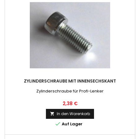
ZYLINDERSCHRAUBE MIT INNENSECHSKANT
Zylinderschraube für Profi-Lenker
Preis
2,38 €
In den Warenkorb


Auf Lager