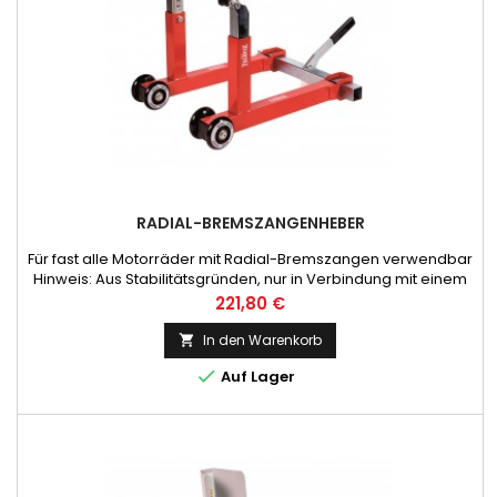
RADIAL-BREMSZANGENHEBER
Für fast alle Motorräder mit Radial-Bremszangen verwendbar
Hinweis: Aus Stabilitätsgründen, nur in Verbindung mit einem
Hinterradheber oder Hauptständer verwenden!
Preis
221,80 €
In den Warenkorb


Auf Lager