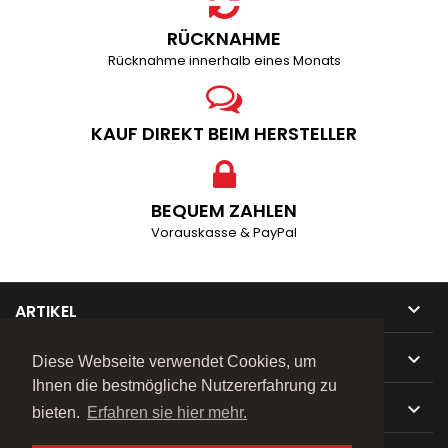
RÜCKNAHME
Rücknahme innerhalb eines Monats
KAUF DIREKT BEIM HERSTELLER
BEQUEM ZAHLEN
Vorauskasse & PayPal

ARTIKEL

UNTERNEHMEN
Diese Webseite verwendet Cookies, um
Ihnen die bestmögliche Nutzererfahrung zu

IHR KONTO
bieten.
Erfahren sie hier mehr.