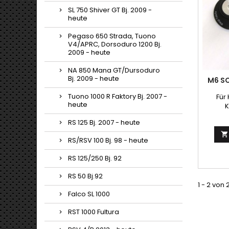
SL 750 Shiver GT Bj. 2009 -
heute
Pegaso 650 Strada, Tuono
V4/APRC, Dorsoduro 1200 Bj.
2009 - heute
NA 850 Mana GT/Dursoduro
Bj. 2009 - heute
M6 S
Tuono 1000 R Faktory Bj. 2007 -
Für
heute
K
RS 125 Bj. 2007 - heute

RS/RSV 100 Bj. 98 - heute
RS 125/250 Bj. 92
RS 50 Bj.92
1 - 2 von 
Falco SL 1000
RST 1000 Fultura