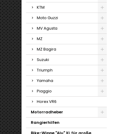
KTM
Moto Guzzi
MV Agusta
MZ
MZ Bagira
Suzuki
Triumph
Yamaha
Piaggio
Horex VR6
Motorradheber
Rangierhilfen
Bike-Wippe "Alu" XL für große