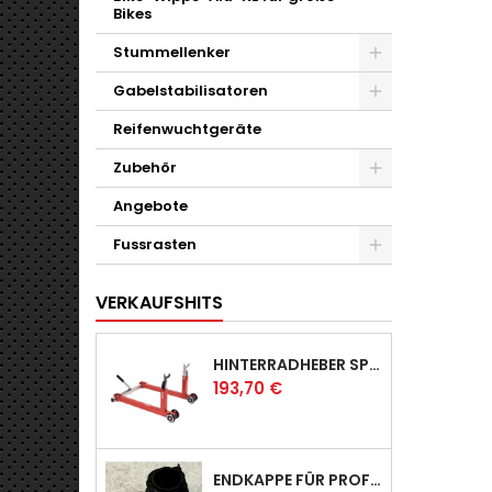
Bikes
Stummellenker
Gabelstabilisatoren
Reifenwuchtgeräte
Zubehör
Angebote
Fussrasten
VERKAUFSHITS
HINTERRADHEBER SPORT MIT KLAUEN-AUFNAHMEN
Preis
193,70 €
ENDKAPPE FÜR PROFI & RACER