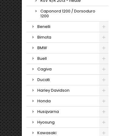
RSV 4/R 2013 - heute
Caponord 1200 / Dorsoduro
1200
Benelli
Bimota
BMW
Buell
Cagiva
Ducati
Harley Davidson
Honda
Husqvarna
Hyosung
Kawasaki