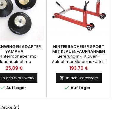
CHWINGEN ADAPTER
HINTERRADHEBER SPORT
YAMAHA
MIT KLAUEN-AUFNAHMEN
 Hinterradheber mit
Lieferung inkl. Klauen-
lauenaufnahme
AufnahmenMotorrad-Urteil:
sehr gut2Räder-Urteil: sehr
Preis
Preis
25,89 €
193,70 €
gutMotorradfahrer
Empfehlung
In den Warenkorb
In den Warenkorb



Auf Lager
Auf Lager
2 Artikel(n)