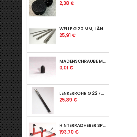
Preis
2,38 €
WELLE Ø 20 MM, LÄNGE 390 MM
Preis
25,91 €
MADENSCHRAUBE MIT SPITZE
Preis
0,01 €
LENKERROHR Ø 22 FÜR PROFI & RACER
Preis
25,89 €
HINTERRADHEBER SPORT MIT UNIVERSAL-AUFNAHMEN
Preis
193,70 €