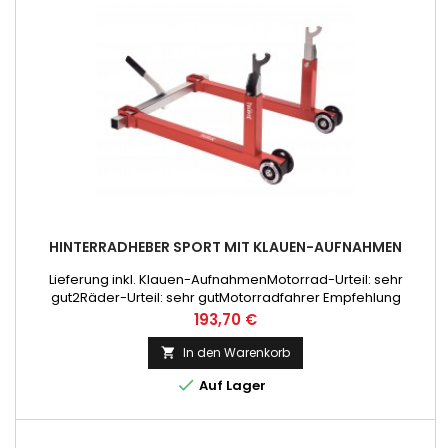
HINTERRADHEBER SPORT MIT KLAUEN-AUFNAHMEN
Lieferung inkl. Klauen-AufnahmenMotorrad-Urteil: sehr
gut2Räder-Urteil: sehr gutMotorradfahrer Empfehlung
Preis
193,70 €
In den Warenkorb


Auf Lager