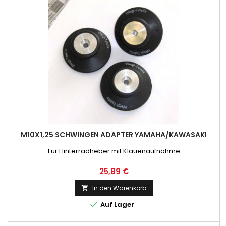
M10X1,25 SCHWINGEN ADAPTER YAMAHA/KAWASAKI
Für Hinterradheber mit Klauenaufnahme
Preis
25,89 €
In den Warenkorb


Auf Lager