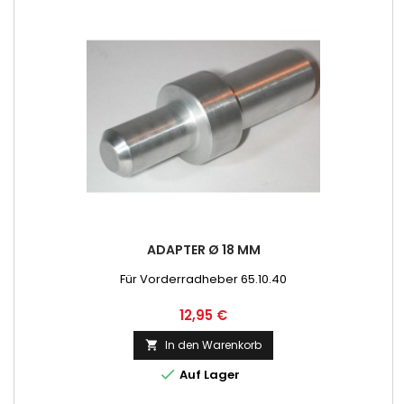
ADAPTER Ø 18 MM
Für Vorderradheber 65.10.40
Preis
12,95 €
In den Warenkorb


Auf Lager