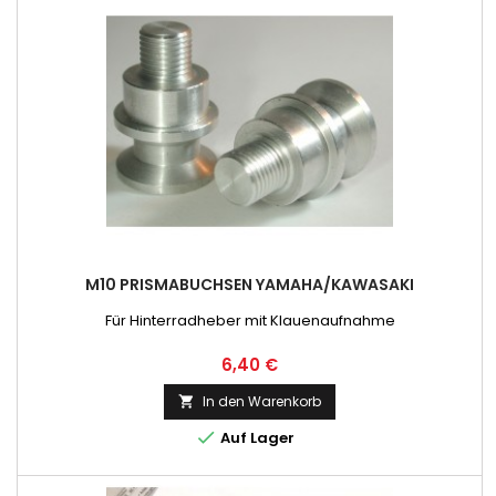
M10 PRISMABUCHSEN YAMAHA/KAWASAKI
Für Hinterradheber mit Klauenaufnahme
Preis
6,40 €
In den Warenkorb


Auf Lager