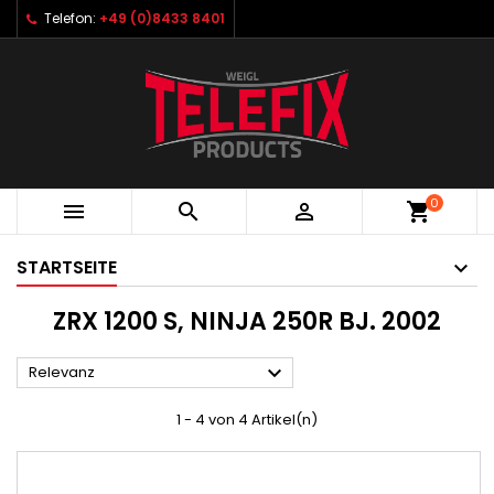
Telefon:
+49 (0)8433 8401
0



shopping_cart
STARTSEITE
ZRX 1200 S, NINJA 250R BJ. 2002

Relevanz
1 - 4 von 4 Artikel(n)