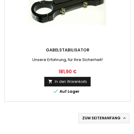
GABELSTABILISATOR
Unsere Erfahrung, für Ihre Sicherheit!
Preis
181,90 €
In den Warenkorb


Auf Lager
ZUM SEITENANFANG
