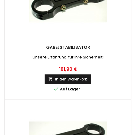
GABELSTABILISATOR
Unsere Erfahrung, für Ihre Sicherheit!
Preis
181,90 €
In den Warenkorb


Auf Lager