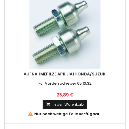
AUFNAHMEPILZE APRILIA/HONDA/SUZUKI
Für Vorderradheber 65.10.32
Preis
25,89 €
In den Warenkorb


Nur noch wenige Teile verfügbar