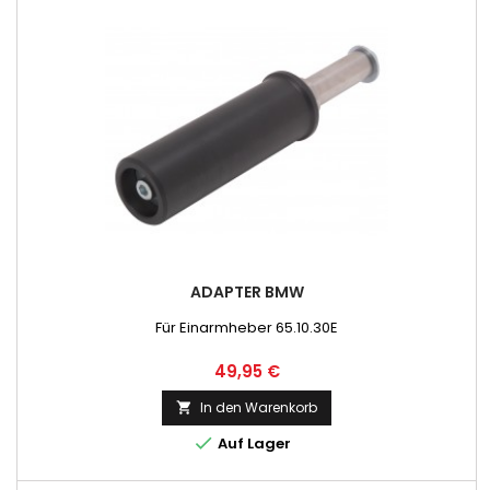
ADAPTER BMW
Für Einarmheber 65.10.30E
Preis
49,95 €
In den Warenkorb


Auf Lager