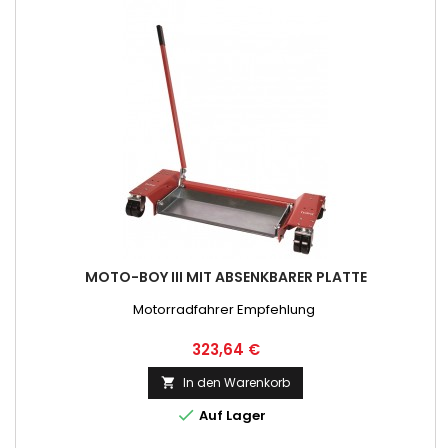
MOTO-BOY III MIT ABSENKBARER PLATTE
Motorradfahrer Empfehlung
Preis
323,64 €
In den Warenkorb


Auf Lager