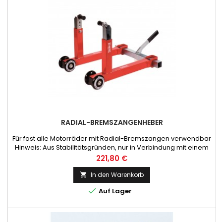
RADIAL-BREMSZANGENHEBER
Für fast alle Motorräder mit Radial-Bremszangen verwendbar
Hinweis: Aus Stabilitätsgründen, nur in Verbindung mit einem
Hinterradheber oder Hauptständer verwenden!
Preis
221,80 €
In den Warenkorb


Auf Lager