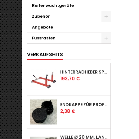
Reifenwuchtgeräte
Zubehör
Angebote
Fussrasten
VERKAUFSHITS
HINTERRADHEBER SPORT MIT KLAUEN-AUFNAHMEN
Preis
193,70 €
ENDKAPPE FÜR PROFI & RACER
Preis
2,38 €
WELLE Ø 20 MM, LÄNGE 390 MM