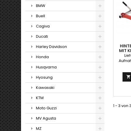
BMW
Buell
Cagiva
Ducati
HINT
Harley Davidson
MIT 
Lie
Honda
Aufna
sehr g
Husqvarna
g
Hyosung

Kawasaki
KTM
1 - 3 von 
Moto Guzzi
MV Agusta
MZ