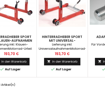
ERRADHEBER SPORT
HINTERRADHEBER SPORT
ADAP
KLAUEN-AUFNAHMEN
MIT UNIVERSAL-
AUFNAHMEN
ferung inkl. Klauen-
Lieferung inkl.
Für Vord
hmenMotorrad-Urteil:
UniversalaufnahmenMotorrad-
ut2Räder-Urteil: sehr
Urteil: sehr gut2Räder-Urteil:
Preis
Preis
193,70 €
193,70 €
utMotorradfahrer
Sehr gutMotorradfahrer:
Empfehlung
Empfehlung
In den Warenkorb
In den Warenkorb
I




Auf Lager
Auf Lager
3 Artikel(n)