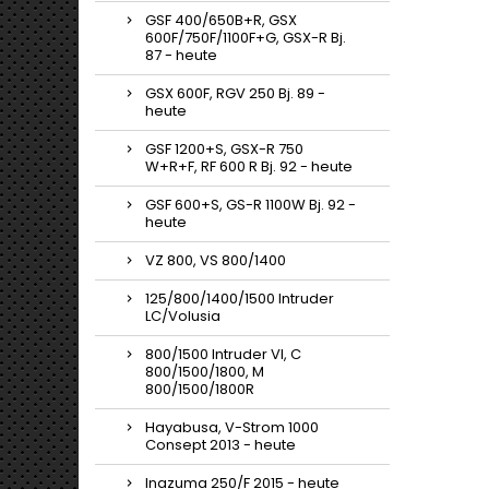
GSF 400/650B+R, GSX
600F/750F/1100F+G, GSX-R Bj.
87 - heute
GSX 600F, RGV 250 Bj. 89 -
heute
GSF 1200+S, GSX-R 750
W+R+F, RF 600 R Bj. 92 - heute
GSF 600+S, GS-R 1100W Bj. 92 -
heute
VZ 800, VS 800/1400
125/800/1400/1500 Intruder
LC/Volusia
800/1500 Intruder Vl, C
800/1500/1800, M
800/1500/1800R
Hayabusa, V-Strom 1000
Consept 2013 - heute
Inazuma 250/F 2015 - heute