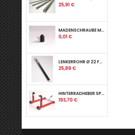
Preis
25,91 €
MADENSCHRAUBE MIT SPITZE
Preis
0,01 €
LENKERROHR Ø 22 FÜR PROFI & RACER
Preis
25,89 €
HINTERRADHEBER SPORT MIT UNIVERSAL-AUFNAHMEN
Preis
193,70 €