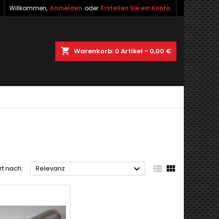
Willkommen,
Anmelden
oder
Erstellen Sie ein Konto
shopping_cart
Warenkorb:
0
Artikel - 0,00 €



rt nach:
Relevanz