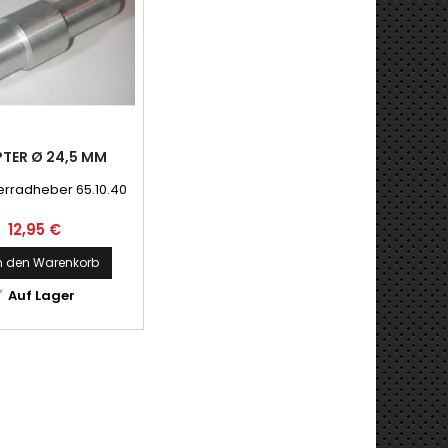
TER Ø 24,5 MM
erradheber 65.10.40
Preis
12,95 €
n den Warenkorb

Auf Lager