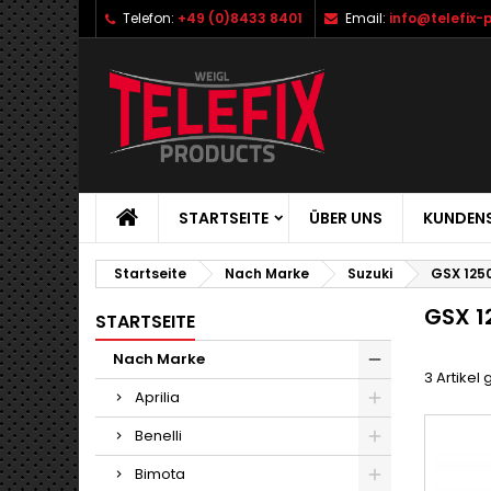
Telefon:
+49 (0)8433 8401
Email:
info@telefix-
STARTSEITE
ÜBER UNS
KUNDENS
Startseite
Nach Marke
Suzuki
GSX 1250
GSX 1
STARTSEITE
Nach Marke
3 Artikel
Aprilia
Benelli
Bimota