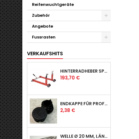
Reifenwuchtgeräte
Zubehör
Angebote
Fussrasten
VERKAUFSHITS
HINTERRADHEBER SPORT MIT KLAUEN-AUFNAHMEN
Preis
193,70 €
ENDKAPPE FÜR PROFI & RACER
Preis
2,38 €
WELLE Ø 20 MM, LÄNGE 390 MM