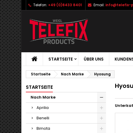
Telefon:
+49 (0)8433 8401
Email:
info@telefix-
STARTSEITE
ÜBER UNS
KUNDENS
Startseite
Nach Marke
Hyosung
Hyos
STARTSEITE
Nach Marke
Unterka
Aprilia
Benelli
Bimota