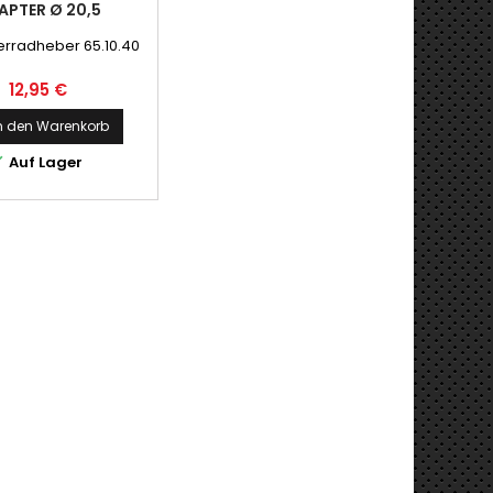
APTER Ø 20,5
erradheber 65.10.40
Preis
12,95 €
n den Warenkorb

Auf Lager