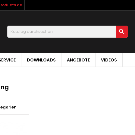
products.de

ERVICE
DOWNLOADS
ANGEBOTE
VIDEOS
ung
tegorien