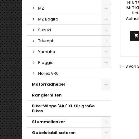
HINT
MIT 
MZ
Lie
Aufna
MZ Bagira
sehr g
g
Suzuki

Triumph
Yamaha
Piaggio
1 - 3 von 
Horex VR6
Motorradheber
Rangierhilfen
Bike-Wippe "Alu" XL für große
Bikes
Stummellenker
Gabelstabilisatoren