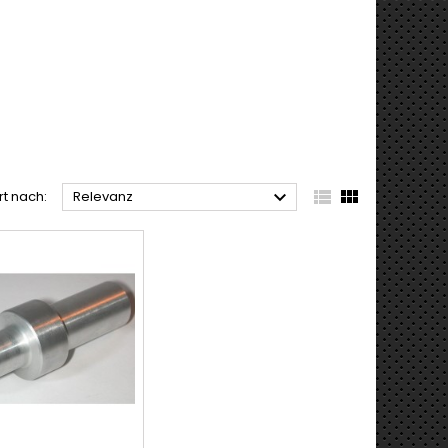



rt nach:
Relevanz