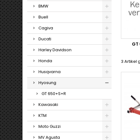
BMW
Buell
Cagiva
Ducati
GT
Harley Davidson
Honda
3 Artikel
Husqvarna
Hyosung
GT 650+S+R
Kawasaki
KTM
Moto Guzzi
MV Agusta