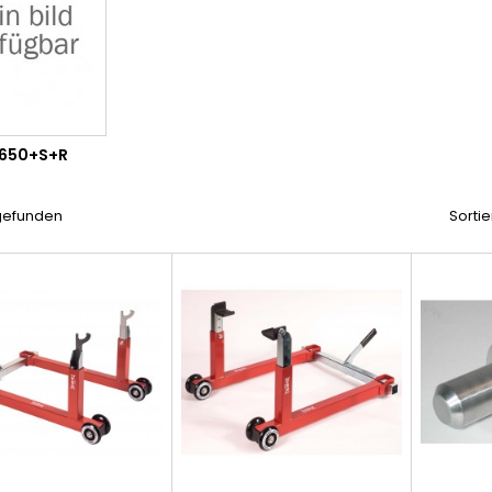
 650+S+R
 gefunden
Sortie