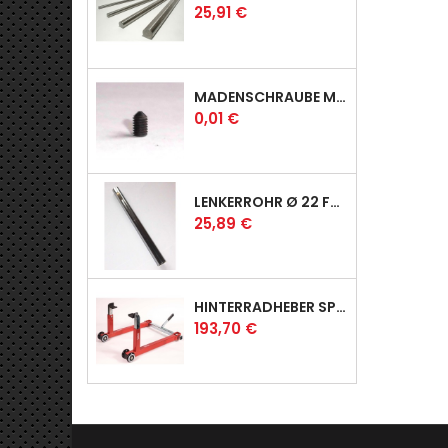
Preis
25,91 €
MADENSCHRAUBE MIT SPITZE
Preis
0,01 €
LENKERROHR Ø 22 FÜR PROFI & RACER
Preis
25,89 €
HINTERRADHEBER SPORT MIT UNIVERSAL-AUFNAHMEN
Preis
193,70 €