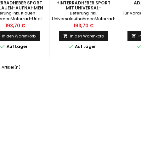
ERRADHEBER SPORT
HINTERRADHEBER SPORT
AD
KLAUEN-AUFNAHMEN
MIT UNIVERSAL-
AUFNAHMEN
ferung inkl. Klauen-
Lieferung inkl.
Für Vord
hmenMotorrad-Urteil:
UniversalaufnahmenMotorrad-
ut2Räder-Urteil: sehr
Urteil: sehr gut2Räder-Urteil:
Preis
Preis
193,70 €
193,70 €
utMotorradfahrer
Sehr gutMotorradfahrer:
Empfehlung
Empfehlung
In den Warenkorb
In den Warenkorb
I




Auf Lager
Auf Lager
3 Artikel(n)