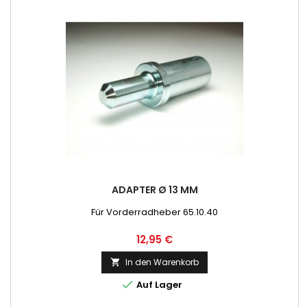
ADAPTER Ø 13 MM
Für Vorderradheber 65.10.40
Preis
12,95 €
In den Warenkorb


Auf Lager