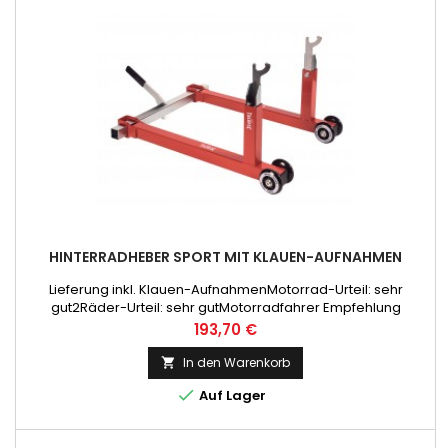
HINTERRADHEBER SPORT MIT KLAUEN-AUFNAHMEN
Lieferung inkl. Klauen-AufnahmenMotorrad-Urteil: sehr
gut2Räder-Urteil: sehr gutMotorradfahrer Empfehlung
Preis
193,70 €
In den Warenkorb


Auf Lager