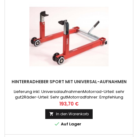
HINTERRADHEBER SPORT MIT UNIVERSAL-AUFNAHMEN
Lieferung inkl. UniversalaufnahmenMotorrad-Urteil: sehr
gut2Räder-Urteil: Sehr gutMotorradfahrer: Empfehlung
Preis
193,70 €
In den Warenkorb


Auf Lager