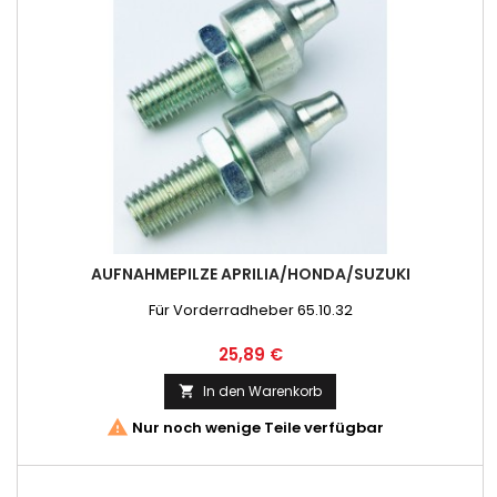
AUFNAHMEPILZE APRILIA/HONDA/SUZUKI
Für Vorderradheber 65.10.32
Preis
25,89 €
In den Warenkorb


Nur noch wenige Teile verfügbar