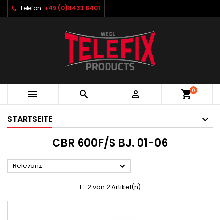
Telefon:
+49 (0)8433 8401
0



shopping_cart
STARTSEITE
CBR 600F/S BJ. 01-06

Relevanz
1 - 2 von 2 Artikel(n)