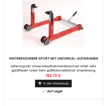
HINTERRADHEBER SPORT MIT UNIVERSAL-AUFNAHMEN
Lieferung inkl. UniversalaufnahmenMotorrad-Urteil: sehr
gut2Räder-Urteil: Sehr gutMotorradfahrer: Empfehlung
Preis
193,70 €
In den Warenkorb


Auf Lager