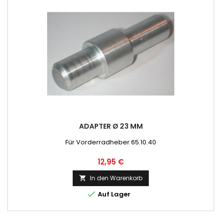
ADAPTER Ø 23 MM
Für Vorderradheber 65.10.40
Preis
12,95 €
In den Warenkorb


Auf Lager