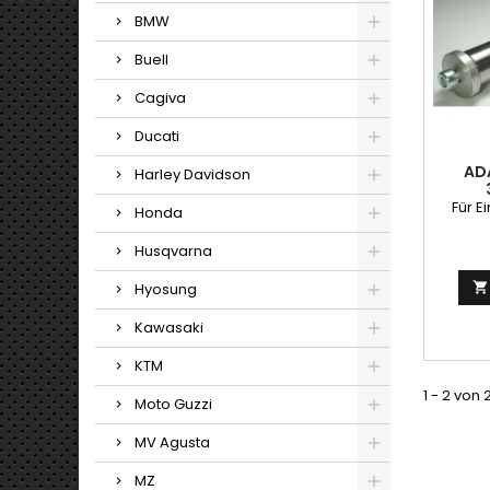
BMW
Buell
Cagiva
Ducati
AD
Harley Davidson
Für E
Honda
Husqvarna
Hyosung

Kawasaki
KTM
1 - 2 von 
Moto Guzzi
MV Agusta
MZ