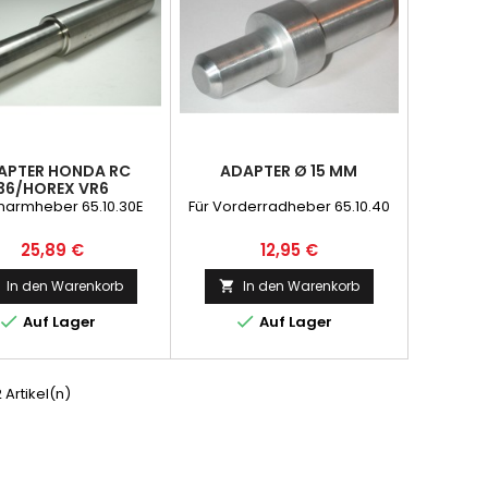
APTER HONDA RC
ADAPTER Ø 15 MM
36/HOREX VR6
inarmheber 65.10.30E
Für Vorderradheber 65.10.40
Preis
Preis
25,89 €
12,95 €
In den Warenkorb
In den Warenkorb



Auf Lager
Auf Lager
2 Artikel(n)