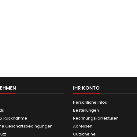
NEHMEN
IHR KONTO
Persönliche Infos
ds
Bestellungen
 & Rücknahme
Rechnungskorrekturen
ne Geschäftsbedingungen
Adressen
utz
Gutscheine