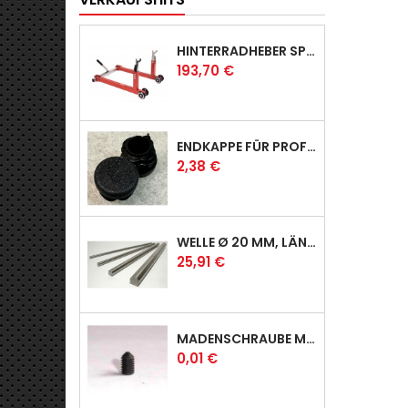
HINTERRADHEBER SPORT MIT KLAUEN-AUFNAHMEN
Preis
193,70 €
ENDKAPPE FÜR PROFI & RACER
Preis
2,38 €
WELLE Ø 20 MM, LÄNGE 390 MM
Preis
25,91 €
MADENSCHRAUBE MIT SPITZE
Preis
0,01 €