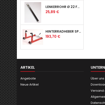
LENKERROHR Ø 22 FÜR PROFI & RACER
Preis
25,89 €
HINTERRADHEBER SPORT MIT UNIVERSAL-AUFNAHMEN
Preis
193,70 €
ARTIKEL
UNTER
Angebote
Über uns
Neue Artikel
Downloa
Versand
Allgemei
Datensch