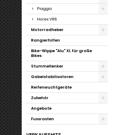
Piaggio
Horex VR6
Motorradheber
Rangierhilfen
Bike-Wippe "Alu" XL für große
Bikes
Stummellenker
Gabelstabilisatoren
Reifenwuchtgeräte
Zubehör
Angebote
Fussrasten
VERKAUFSHITS