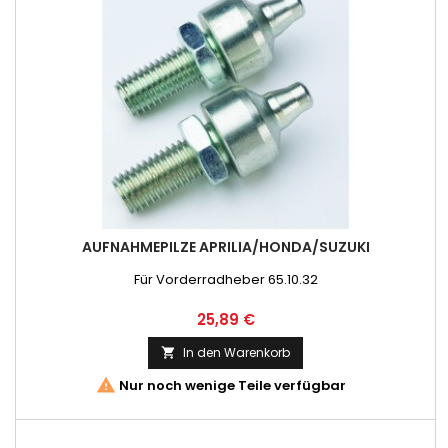
AUFNAHMEPILZE APRILIA/HONDA/SUZUKI
Für Vorderradheber 65.10.32
Preis
25,89 €
In den Warenkorb


Nur noch wenige Teile verfügbar