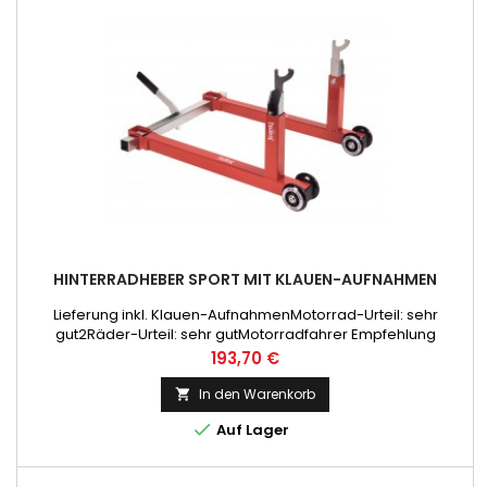
HINTERRADHEBER SPORT MIT KLAUEN-AUFNAHMEN
Lieferung inkl. Klauen-AufnahmenMotorrad-Urteil: sehr
gut2Räder-Urteil: sehr gutMotorradfahrer Empfehlung
Preis
193,70 €
In den Warenkorb


Auf Lager