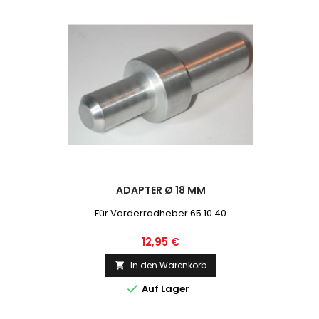
ADAPTER Ø 18 MM
Für Vorderradheber 65.10.40
Preis
12,95 €
In den Warenkorb


Auf Lager