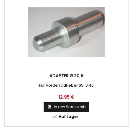
ADAPTER Ø 20,5
Für Vorderradheber 65.10.40
Preis
12,95 €
In den Warenkorb


Auf Lager