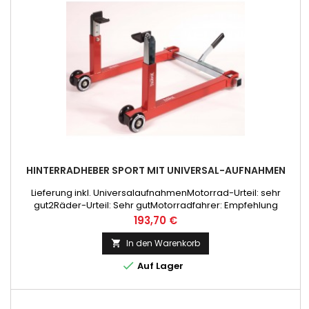
HINTERRADHEBER SPORT MIT UNIVERSAL-AUFNAHMEN
Lieferung inkl. UniversalaufnahmenMotorrad-Urteil: sehr
gut2Räder-Urteil: Sehr gutMotorradfahrer: Empfehlung
Preis
193,70 €
In den Warenkorb


Auf Lager