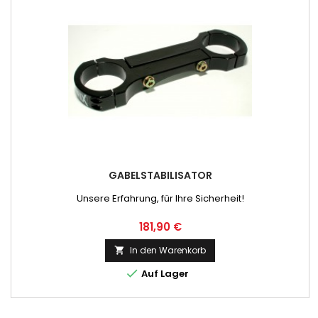
GABELSTABILISATOR
Unsere Erfahrung, für Ihre Sicherheit!
Preis
181,90 €
In den Warenkorb


Auf Lager