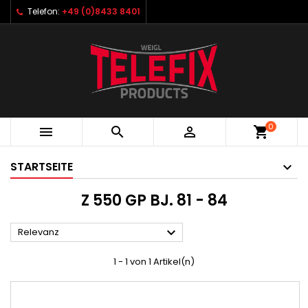
Telefon:
+49 (0)8433 8401
0



shopping_cart
STARTSEITE
Z 550 GP BJ. 81 - 84

Relevanz
1 - 1 von 1 Artikel(n)