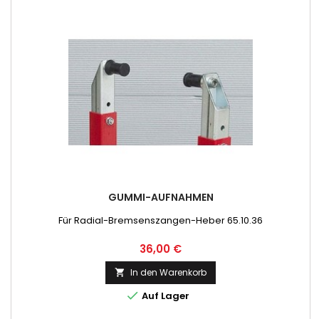
GUMMI-AUFNAHMEN
Für Radial-Bremsenszangen-Heber 65.10.36
Preis
36,00 €
In den Warenkorb


Auf Lager