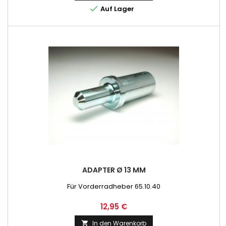

Auf Lager
ADAPTER Ø 13 MM
Für Vorderradheber 65.10.40
Preis
12,95 €
In den Warenkorb
