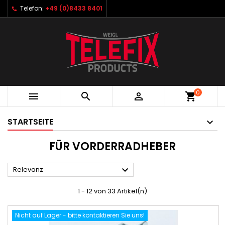
Telefon:
+49 (0)8433 8401
0



shopping_cart
STARTSEITE
FÜR VORDERRADHEBER

Relevanz
1 - 12 von 33 Artikel(n)
Nicht auf Lager - bitte kontaktieren Sie uns!