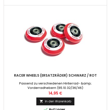
RACER WHEELS (ERSATZRÄDER) SCHWARZ / ROT
Passend zu verschiedenen Hinterrad- &amp;
Vorderradhebern (65.10.32/36/46)
Preis
14,95 €
In den Warenkorb


Auf Lager