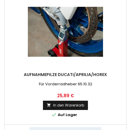
AUFNAHMEPILZE DUCATI/APRILIA/HOREX
Für Vorderradheber 65.10.32
Preis
25,89 €
In den Warenkorb


Auf Lager