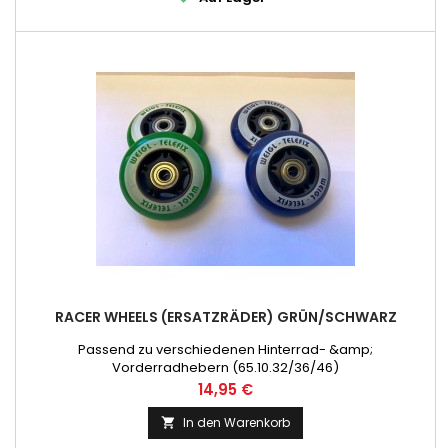
RACER WHEELS (ERSATZRÄDER) GRÜN/SCHWARZ
Passend zu verschiedenen Hinterrad- &amp;
Vorderradhebern (65.10.32/36/46)
Preis
14,95 €
In den Warenkorb
