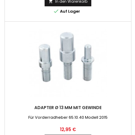
In den Warenkorb


Auf Lager
ADAPTER Ø 13 MM MIT GEWINDE
Für Vorderradheber 65.10.40 Modell 2015
Preis
12,95 €