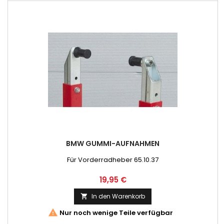
BMW GUMMI-AUFNAHMEN
Für Vorderradheber 65.10.37
Preis
19,95 €
In den Warenkorb


Nur noch wenige Teile verfügbar