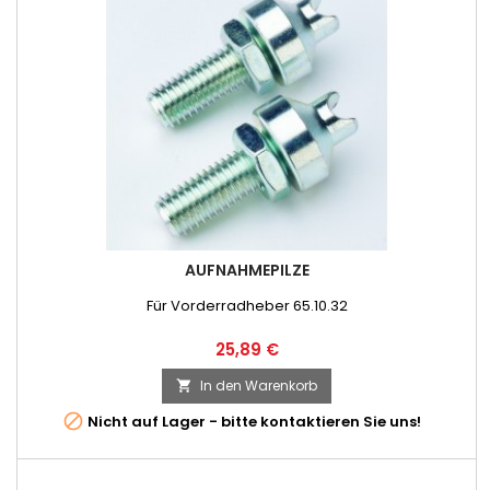
AUFNAHMEPILZE
Für Vorderradheber 65.10.32
Preis
25,89 €
In den Warenkorb


Nicht auf Lager - bitte kontaktieren Sie uns!