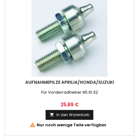
AUFNAHMEPILZE APRILIA/HONDA/SUZUKI
Für Vorderradheber 65.10.32
Preis
25,89 €
In den Warenkorb


Nur noch wenige Teile verfügbar