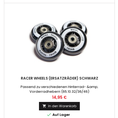
RACER WHEELS (ERSATZRÄDER) SCHWARZ
Passend zu verschiedenen Hinterrad- &amp;
Vorderradhebern (65.10.32/36/46)
Preis
14,95 €
In den Warenkorb


Auf Lager