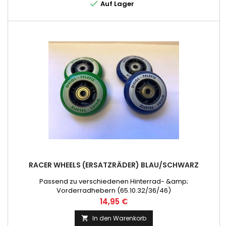

Auf Lager
RACER WHEELS (ERSATZRÄDER) BLAU/SCHWARZ
Passend zu verschiedenen Hinterrad- &amp;
Vorderradhebern (65.10.32/36/46)
Preis
14,95 €
In den Warenkorb
