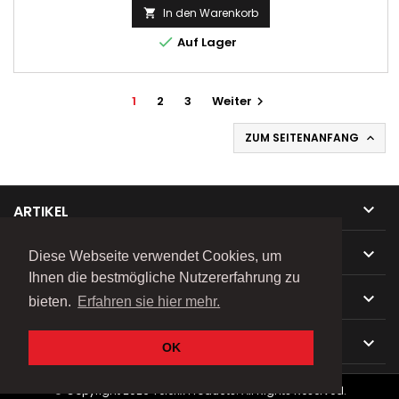
In den Warenkorb


Auf Lager
1
2
3
Weiter

ZUM SEITENANFANG


ARTIKEL

UNTERNEHMEN
Diese Webseite verwendet Cookies, um
Ihnen die bestmögliche Nutzererfahrung zu

IHR KONTO
bieten.
Erfahren sie hier mehr.

KONTAKT
OK
© Copyright 2026 Telefix Products. All Rights Reserved.