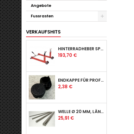
Angebote
Fussrasten
VERKAUFSHITS
HINTERRADHEBER SPORT MIT KLAUEN-AUFNAHMEN
Preis
193,70 €
ENDKAPPE FÜR PROFI & RACER
Preis
2,38 €
WELLE Ø 20 MM, LÄNGE 390 MM
Preis
25,91 €