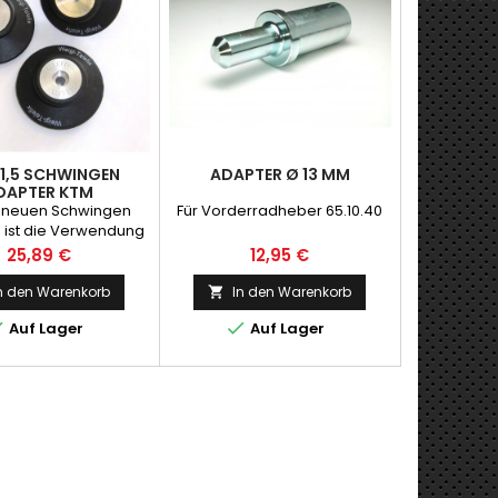
1,5 SCHWINGEN
ADAPTER Ø 13 MM
DAPTER KTM
n neuen Schwingen
Für Vorderradheber 65.10.40
 ist die Verwendung
interradhebers mit
Preis
Preis
25,89 €
12,95 €
naufnahmen noch
einfacher!
n den Warenkorb
In den Warenkorb



Auf Lager
Auf Lager