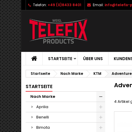
Telefon:
+49 (0)8433 8401
Email:
info@telefix-
STARTSEITE
ÜBER UNS
KUNDENS
Startseite
Nach Marke
KTM
Adventure
Adven
STARTSEITE
Nach Marke
4 Artikel
Aprilia
Benelli
Bimota