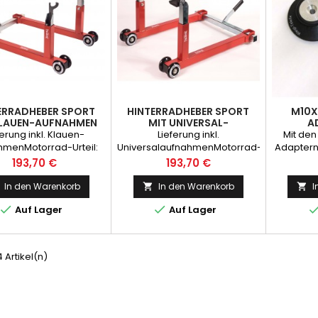
ERRADHEBER SPORT
HINTERRADHEBER SPORT
M10X
KLAUEN-AUFNAHMEN
MIT UNIVERSAL-
A
AUFNAHMEN
ferung inkl. Klauen-
Lieferung inkl.
Mit de
hmenMotorrad-Urteil:
UniversalaufnahmenMotorrad-
Adaptern
ut2Räder-Urteil: sehr
Urteil: sehr gut2Räder-Urteil:
eines H
Preis
Preis
193,70 €
193,70 €
utMotorradfahrer
Sehr gutMotorradfahrer:
Klaue
Empfehlung
Empfehlung
In den Warenkorb
In den Warenkorb
I




Auf Lager
Auf Lager
4 Artikel(n)