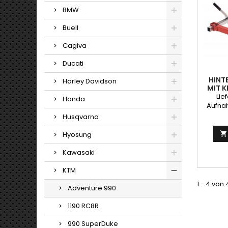
BMW
Buell
Cagiva
Ducati
HINT
Harley Davidson
MIT 
Lie
Honda
Aufna
sehr g
Husqvarna
g
Hyosung

Kawasaki
KTM
1 - 4 von 
Adventure 990
1190 RC8R
990 SuperDuke