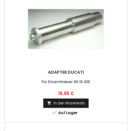
ADAPTER DUCATI
Für Einarmheber 65.10.30E
Preis
19,95 €
In den Warenkorb


Auf Lager