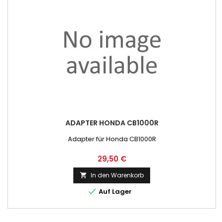
ADAPTER HONDA CB1000R
Adapter für Honda CB1000R
Preis
29,50 €
In den Warenkorb


Auf Lager