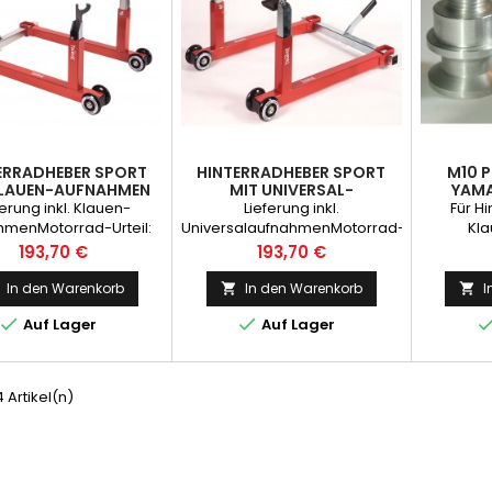
ERRADHEBER SPORT
HINTERRADHEBER SPORT
M10 
KLAUEN-AUFNAHMEN
MIT UNIVERSAL-
YAM
AUFNAHMEN
ferung inkl. Klauen-
Lieferung inkl.
Für H
hmenMotorrad-Urteil:
UniversalaufnahmenMotorrad-
Kl
ut2Räder-Urteil: sehr
Urteil: sehr gut2Räder-Urteil:
Preis
Preis
193,70 €
193,70 €
utMotorradfahrer
Sehr gutMotorradfahrer:
Empfehlung
Empfehlung
In den Warenkorb
In den Warenkorb
I




Auf Lager
Auf Lager
4 Artikel(n)