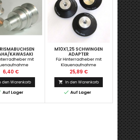
PRISMABUCHSEN
M10X1,25 SCHWINGEN
AHA/KAWASAKI
ADAPTER
YAMAHA/KAWASAKI
interradheber mit
Für Hinterradheber mit
auenaufnahme
Klauenaufnahme
Preis
Preis
6,40 €
25,89 €
n den Warenkorb
In den Warenkorb



Auf Lager
Auf Lager