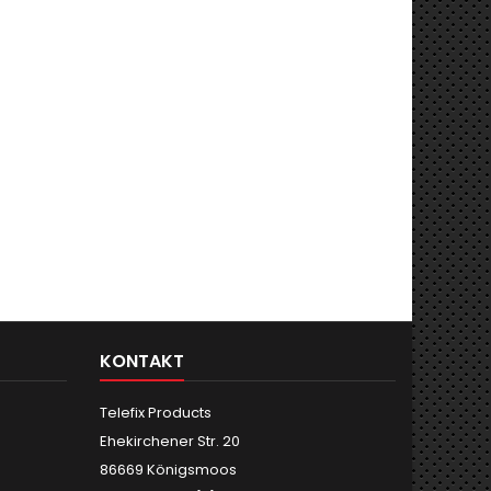
KONTAKT
Telefix Products
Ehekirchener Str. 20
86669 Königsmoos