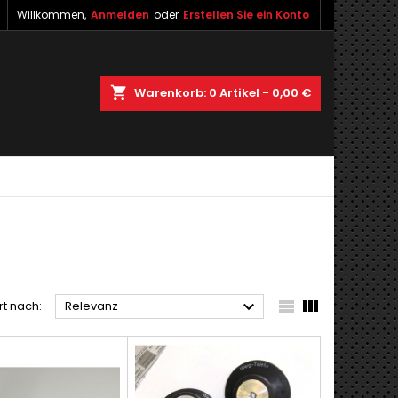
Willkommen,
Anmelden
oder
Erstellen Sie ein Konto
shopping_cart
Warenkorb:
0
Artikel - 0,00 €



rt nach:
Relevanz