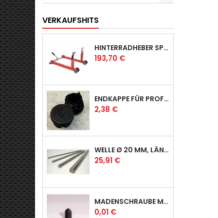
VERKAUFSHITS
HINTERRADHEBER SPORT MIT KLAUEN-AUFNAHMEN
Preis
193,70 €
ENDKAPPE FÜR PROFI & RACER
Preis
2,38 €
WELLE Ø 20 MM, LÄNGE 390 MM
Preis
25,91 €
MADENSCHRAUBE MIT SPITZE
Preis
0,01 €