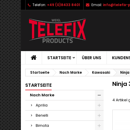
Telefon:
+49 (0)8433 8401
Email:
info@telefix-
STARTSEITE
ÜBER UNS
KUNDENS
Startseite
Nach Marke
Kawasaki
Ninja
Ninja 
STARTSEITE
Nach Marke
4 Artikel
Aprilia
Benelli
Bimota