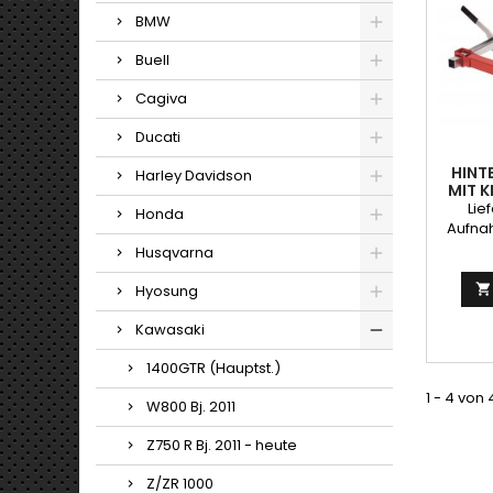
BMW
Buell
Cagiva
Ducati
HINT
Harley Davidson
MIT 
Lie
Honda
Aufna
sehr g
Husqvarna
g
Hyosung

Kawasaki
1400GTR (Hauptst.)
1 - 4 von 
W800 Bj. 2011
Z750 R Bj. 2011 - heute
Z/ZR 1000