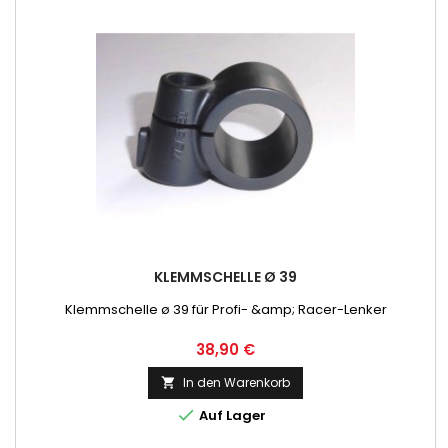
KLEMMSCHELLE Ø 39
Klemmschelle ø 39 für Profi- &amp; Racer-Lenker
Preis
38,90 €
In den Warenkorb


Auf Lager