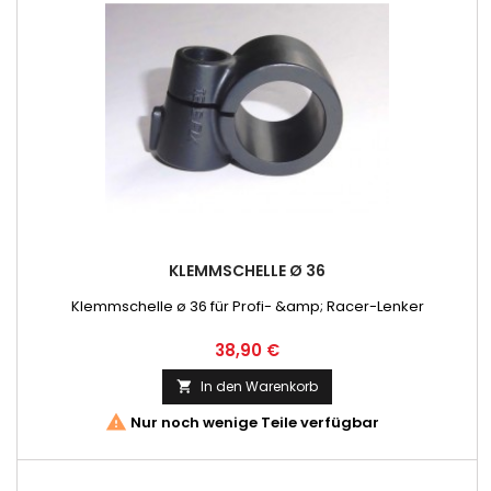
KLEMMSCHELLE Ø 36
Klemmschelle ø 36 für Profi- &amp; Racer-Lenker
Preis
38,90 €
In den Warenkorb


Nur noch wenige Teile verfügbar