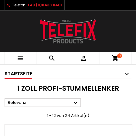
Telefon:
+49 (0)8433 8401
0



shopping_cart
STARTSEITE
1 ZOLL PROFI-STUMMELLENKER

Relevanz
1 - 12 von 24 Artikel(n)