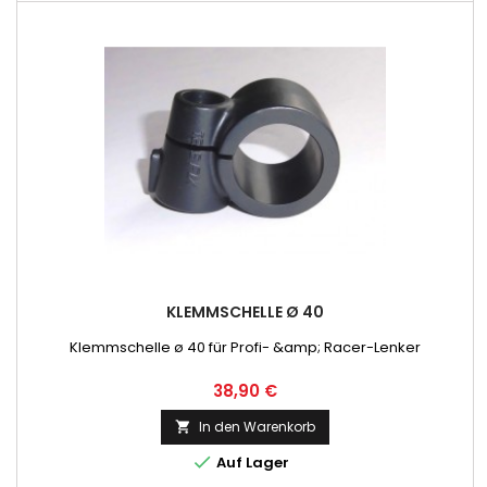
KLEMMSCHELLE Ø 40
Klemmschelle ø 40 für Profi- &amp; Racer-Lenker
Preis
38,90 €
In den Warenkorb


Auf Lager