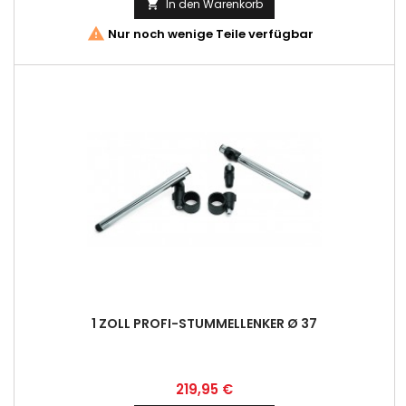
In den Warenkorb


Nur noch wenige Teile verfügbar
1 ZOLL PROFI-STUMMELLENKER Ø 37
Preis
219,95 €