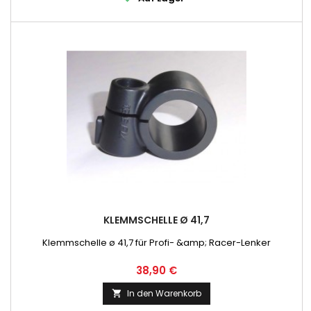
KLEMMSCHELLE Ø 41,7
Klemmschelle ø 41,7 für Profi- &amp; Racer-Lenker
Preis
38,90 €
In den Warenkorb
