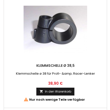
KLEMMSCHELLE Ø 38,5
Klemmschelle ø 38 für Profi- &amp; Racer-Lenker
Preis
38,90 €
In den Warenkorb


Nur noch wenige Teile verfügbar