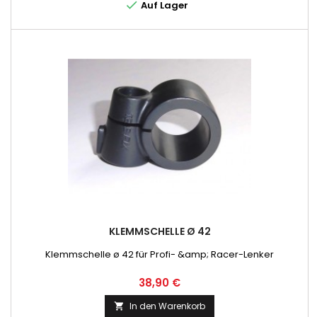

Auf Lager
KLEMMSCHELLE Ø 42
Klemmschelle ø 42 für Profi- &amp; Racer-Lenker
Preis
38,90 €
In den Warenkorb
