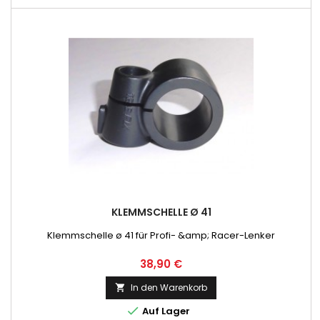
KLEMMSCHELLE Ø 41
Klemmschelle ø 41 für Profi- &amp; Racer-Lenker
Preis
38,90 €
In den Warenkorb


Auf Lager