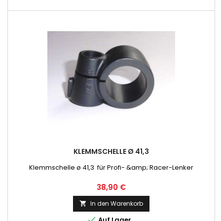
KLEMMSCHELLE Ø 41,3
Klemmschelle ø 41,3 für Profi- &amp; Racer-Lenker
Preis
38,90 €
In den Warenkorb


Auf Lager