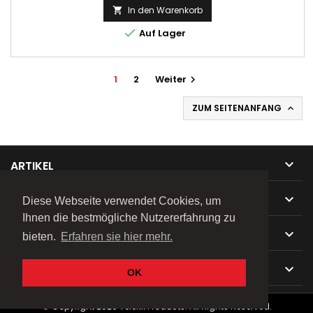
In den Warenkorb


Auf Lager
1
2
Weiter

ZUM SEITENANFANG


ARTIKEL

UNTERNEHMEN
Diese Webseite verwendet Cookies, um
Ihnen die bestmögliche Nutzererfahrung zu

IHR KONTO
bieten.
Erfahren sie hier mehr.

KONTAKT
OK
© Copyright 2026 Telefix Products. All Rights Reserved.