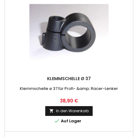
KLEMMSCHELLE Ø 37
Klemmschelle ø 37 für Profi- &amp; Racer-Lenker
Preis
38,90 €
In den Warenkorb


Auf Lager