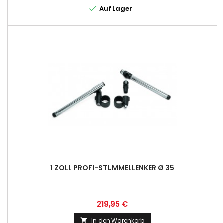

Auf Lager
1 ZOLL PROFI-STUMMELLENKER Ø 35
Preis
219,95 €
In den Warenkorb
