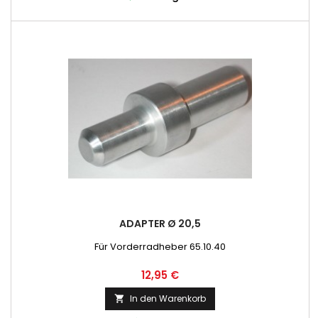
ADAPTER Ø 20,5
Für Vorderradheber 65.10.40
Preis
12,95 €
In den Warenkorb
