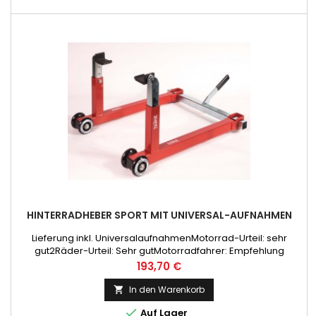
HINTERRADHEBER SPORT MIT UNIVERSAL-AUFNAHMEN
Lieferung inkl. UniversalaufnahmenMotorrad-Urteil: sehr
gut2Räder-Urteil: Sehr gutMotorradfahrer: Empfehlung
Preis
193,70 €
In den Warenkorb


Auf Lager