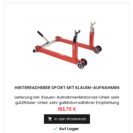
HINTERRADHEBER SPORT MIT KLAUEN-AUFNAHMEN
Lieferung inkl. Klauen-AufnahmenMotorrad-Urteil: sehr
gut2Räder-Urteil: sehr gutMotorradfahrer Empfehlung
Preis
193,70 €
In den Warenkorb


Auf Lager