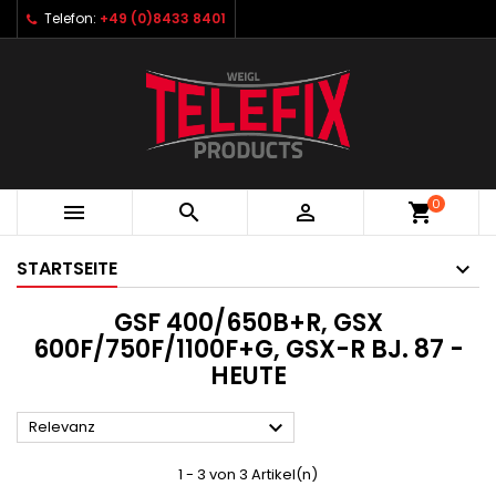
Telefon:
+49 (0)8433 8401
0



shopping_cart
STARTSEITE
GSF 400/650B+R, GSX
600F/750F/1100F+G, GSX-R BJ. 87 -
HEUTE

Relevanz
1 - 3 von 3 Artikel(n)