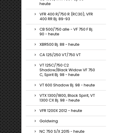
heute
VFR 400 R/750 R (RC30), VFR
400 RR Bj. 89-93
CB 500/750 alle - VF 750 F Bj.
90 - heute
XBR500 Bj. 88 - heute
CA 125/250 VT/750 VT
VT 125C/750 C2
Shadow/Black Widow VF 750
C, Spirit Bj. 98 - heute
VT 600 Shadow Bj. 98 - heute
VTX 1300/1800, Black Spirit, VT
1300 CX Bj. 98 - heute
VFR 1200X 2012 - heute
Goldwing
NC 750 S/X 2015 - heute