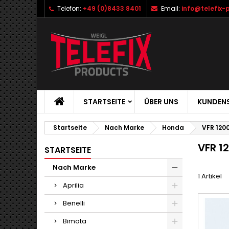
Telefon:
+49 (0)8433 8401
Email:
info@telefix-
STARTSEITE
ÜBER UNS
KUNDENS
Startseite
Nach Marke
Honda
VFR 1200
VFR 12
STARTSEITE
Nach Marke
1 Artikel
Aprilia
Benelli
Bimota