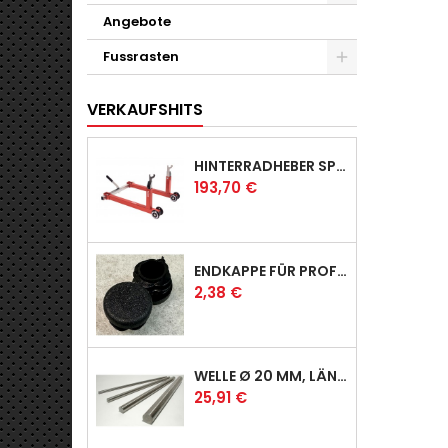
Angebote
Fussrasten
VERKAUFSHITS
HINTERRADHEBER SPORT MIT KLAUEN-AUFNAHMEN
Preis
193,70 €
ENDKAPPE FÜR PROFI & RACER
Preis
2,38 €
WELLE Ø 20 MM, LÄNGE 390 MM
Preis
25,91 €