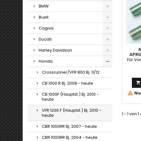
BMW
Buell
Cagiva
Ducati
A
Harley Davidson
APRI
Für Vo
Honda
Crossrunner/VFR 800 Bj. 11/12
CB 1000 R Bj. 2008 - heute


Nur
CB 1000F (Hauptst.) Bj. 2010 -
heute
VFR 1200 F (Hauptst.) Bj. 2010 -
1 - 1 von 1
heute
CBR 1000RR Bj. 2007 - heute
CBR 1000RR Bj. 2004 - heute