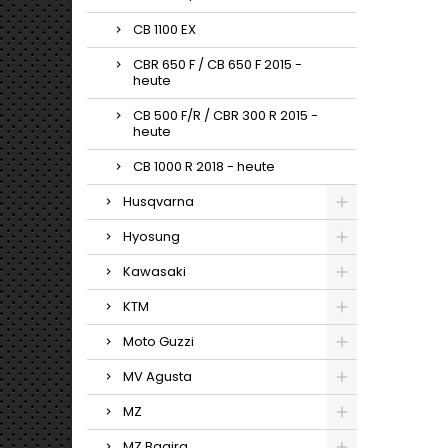
CB 1100 EX
CBR 650 F / CB 650 F 2015 -
heute
CB 500 F/R / CBR 300 R 2015 -
heute
CB 1000 R 2018 - heute
Husqvarna
Hyosung
Kawasaki
KTM
Moto Guzzi
MV Agusta
MZ
MZ Bagira