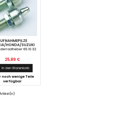
UFNAHMEPILZE
LIA/HONDA/SUZUKI
rderradheber 65.10.32
Preis
25,89 €
In den Warenkorb
 noch wenige Teile
verfügbar
 Artikel(n)