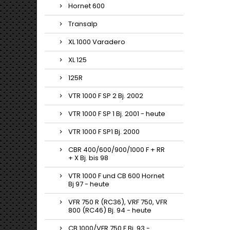
Hornet 600
Transalp
XL 1000 Varadero
XL 125
125R
VTR 1000 F SP 2 Bj. 2002
VTR 1000 F SP 1 Bj. 2001 - heute
VTR 1000 F SP1 Bj. 2000
CBR 400/600/900/1000 F + RR
+ X Bj. bis 98
VTR 1000 F und CB 600 Hornet
Bj 97 - heute
VFR 750 R (RC36), VRF 750, VFR
800 (RC46) Bj. 94 - heute
CB 1000/VFR 750 F Bj. 93 -