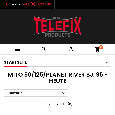
Telefon:
+49 (0)8433 8401
0



shopping_cart
STARTSEITE
MITO 50/125/PLANET RIVER BJ. 95 -
HEUTE

Relevanz
1 - 1 von 1 Artikel(n)