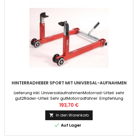
HINTERRADHEBER SPORT MIT UNIVERSAL-AUFNAHMEN
Lieferung inkl. UniversalaufnahmenMotorrad-Urteil: sehr
gut2Räder-Urteil: Sehr gutMotorradfahrer: Empfehlung
Preis
193,70 €
In den Warenkorb


Auf Lager