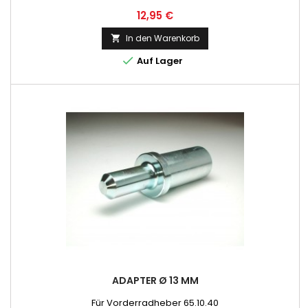
Preis
12,95 €
In den Warenkorb


Auf Lager
ADAPTER Ø 13 MM
Für Vorderradheber 65.10.40