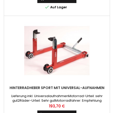

Auf Lager
HINTERRADHEBER SPORT MIT UNIVERSAL-AUFNAHMEN
Lieferung inkl. UniversalaufnahmenMotorrad-Urteil: sehr
gut2Räder-Urteil: Sehr gutMotorradfahrer: Empfehlung
Preis
193,70 €