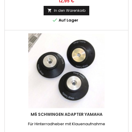
Preis
12,95 €
In den Warenkorb


Auf Lager
M6 SCHWINGEN ADAPTER YAMAHA
Für Hinterradheber mit Klauenaufnahme