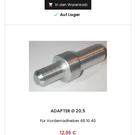
In den Warenkorb


Auf Lager
ADAPTER Ø 20,5
Für Vorderradheber 65.10.40
Preis
12,95 €