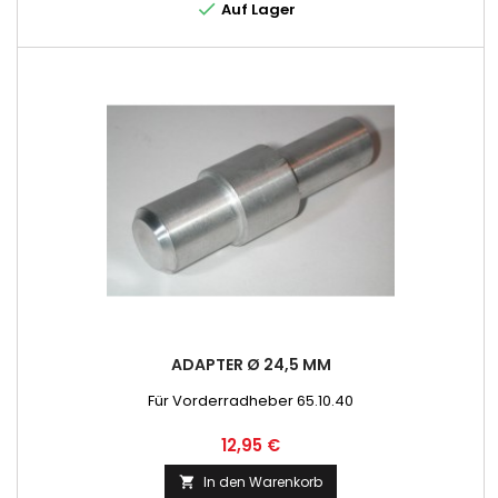

Auf Lager
ADAPTER Ø 24,5 MM
Für Vorderradheber 65.10.40
Preis
12,95 €
In den Warenkorb
