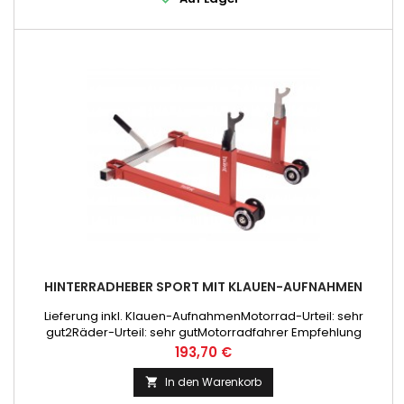
HINTERRADHEBER SPORT MIT KLAUEN-AUFNAHMEN
Lieferung inkl. Klauen-AufnahmenMotorrad-Urteil: sehr
gut2Räder-Urteil: sehr gutMotorradfahrer Empfehlung
Preis
193,70 €
In den Warenkorb
