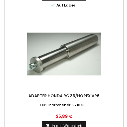

Auf Lager
ADAPTER HONDA RC 36/HOREX VR6
Für Einarmheber 65.10.30E
Preis
25,89 €
In den Warenkorb
