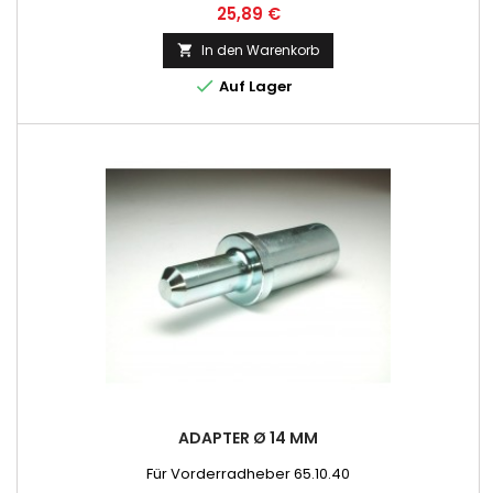
Preis
25,89 €
In den Warenkorb


Auf Lager
ADAPTER Ø 14 MM
Für Vorderradheber 65.10.40