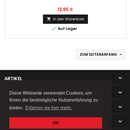
Preis
12,95 €
In den Warenkorb


Auf Lager
ZUM SEITENANFANG


ARTIKEL

UNTERNEHMEN
Diese Webseite verwendet Cookies, um
Ihnen die bestmögliche Nutzererfahrung zu

IHR KONTO
bieten.
Erfahren sie hier mehr.

KONTAKT
OK