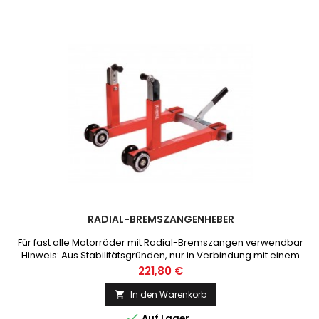
RADIAL-BREMSZANGENHEBER
Für fast alle Motorräder mit Radial-Bremszangen verwendbar
Hinweis: Aus Stabilitätsgründen, nur in Verbindung mit einem
Hinterradheber oder Hauptständer verwenden!
Preis
221,80 €
In den Warenkorb


Auf Lager