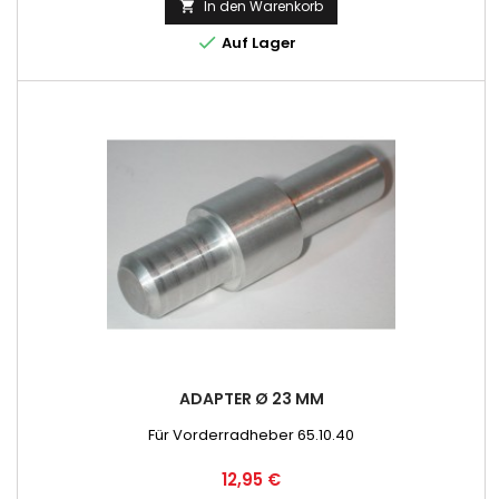
In den Warenkorb


Auf Lager
ADAPTER Ø 23 MM
Für Vorderradheber 65.10.40
Preis
12,95 €