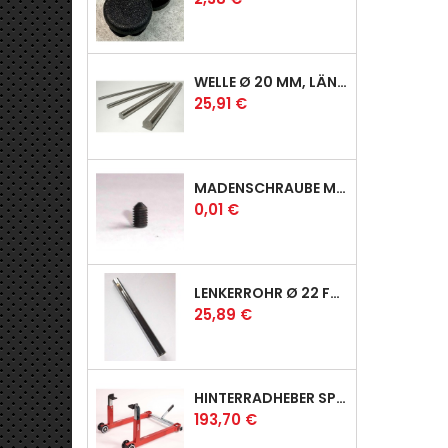
WELLE Ø 20 MM, LÄNGE 390 MM
Preis
25,91 €
MADENSCHRAUBE MIT SPITZE
Preis
0,01 €
LENKERROHR Ø 22 FÜR PROFI & RACER
Preis
25,89 €
HINTERRADHEBER SPORT MIT UNIVERSAL-AUFNAHMEN
Preis
193,70 €