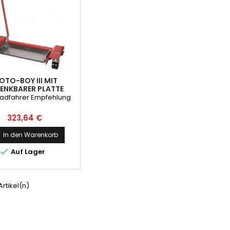
OTO-BOY III MIT
ENKBARER PLATTE
radfahrer Empfehlung
Preis
323,64 €
In den Warenkorb

Auf Lager
 Artikel(n)