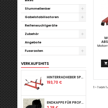
Bikes
Stummellenker
Gabelstabilisatoren
Reifenwuchtgeräte
Zubehör
M
ABS
Angebote
Motor
Fussrasten
VERKAUFSHITS

HINTERRADHEBER SPORT MIT KLAUEN-AUFNAHMEN
Preis
193,70 €
1 - 1 von 1
ENDKAPPE FÜR PROFI & RACER
Preis
2,38 €