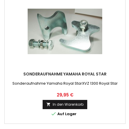
SONDERAUFNAHME YAMAHA ROYAL STAR
Sonderaufnahme Yamaha Royal StarXVZ 1300 Royal Star
Preis
29,95 €
In den Warenkorb


Auf Lager