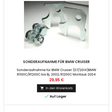
SONDERAUFNAHME FÜR BMW CRUISER
Sonderaufnahme für BMW Cruiser (07/2014)BMW
R1100C/R1200C bis Bj. 2002, R1200C Montauk 2004
Preis
29,95 €
In den Warenkorb


Auf Lager