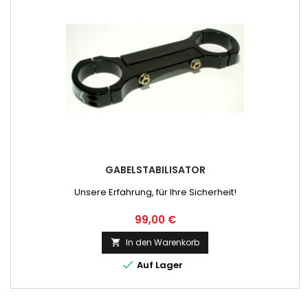
GABELSTABILISATOR
Unsere Erfahrung, für Ihre Sicherheit!
Preis
99,00 €
In den Warenkorb


Auf Lager