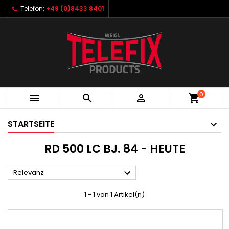
Telefon:
+49 (0)8433 8401
0



shopping_cart
STARTSEITE
RD 500 LC BJ. 84 - HEUTE

Relevanz
1 - 1 von 1 Artikel(n)