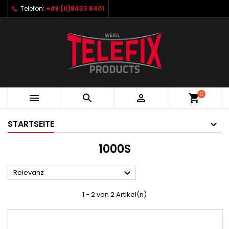
Telefon:
+49 (0)8433 8401
0



shopping_cart
STARTSEITE
1000S

Relevanz
1 - 2 von 2 Artikel(n)