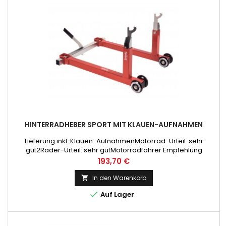
HINTERRADHEBER SPORT MIT KLAUEN-AUFNAHMEN
Lieferung inkl. Klauen-AufnahmenMotorrad-Urteil: sehr
gut2Räder-Urteil: sehr gutMotorradfahrer Empfehlung
Preis
193,70 €
In den Warenkorb


Auf Lager