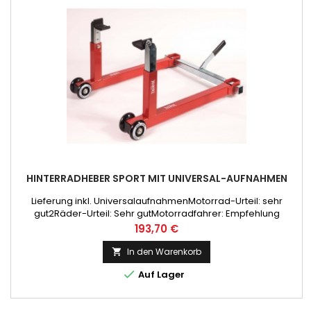
HINTERRADHEBER SPORT MIT UNIVERSAL-AUFNAHMEN
Lieferung inkl. UniversalaufnahmenMotorrad-Urteil: sehr
gut2Räder-Urteil: Sehr gutMotorradfahrer: Empfehlung
Preis
193,70 €
In den Warenkorb


Auf Lager