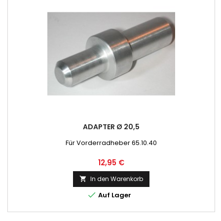
ADAPTER Ø 20,5
Für Vorderradheber 65.10.40
Preis
12,95 €
In den Warenkorb


Auf Lager