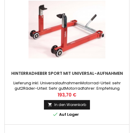
HINTERRADHEBER SPORT MIT UNIVERSAL-AUFNAHMEN
Lieferung inkl. UniversalaufnahmenMotorrad-Urteil: sehr
gut2Räder-Urteil: Sehr gutMotorradfahrer: Empfehlung
Preis
193,70 €
In den Warenkorb


Auf Lager