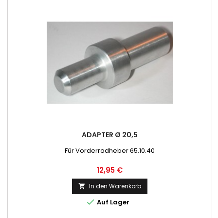
ADAPTER Ø 20,5
Für Vorderradheber 65.10.40
Preis
12,95 €
In den Warenkorb


Auf Lager