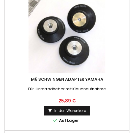
M6 SCHWINGEN ADAPTER YAMAHA
Für Hinterradheber mit Klauenaufnahme
Preis
25,89 €
In den Warenkorb


Auf Lager