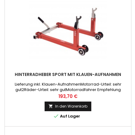
HINTERRADHEBER SPORT MIT KLAUEN-AUFNAHMEN
Lieferung inkl. Klauen-AufnahmenMotorrad-Urteil: sehr
gut2Räder-Urteil: sehr gutMotorradfahrer Empfehlung
Preis
193,70 €
In den Warenkorb


Auf Lager