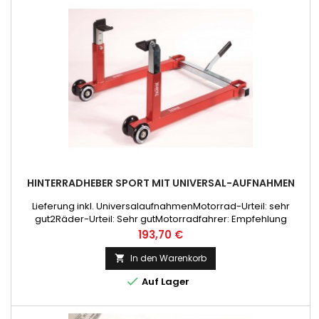
HINTERRADHEBER SPORT MIT UNIVERSAL-AUFNAHMEN
Lieferung inkl. UniversalaufnahmenMotorrad-Urteil: sehr
gut2Räder-Urteil: Sehr gutMotorradfahrer: Empfehlung
Preis
193,70 €
In den Warenkorb


Auf Lager