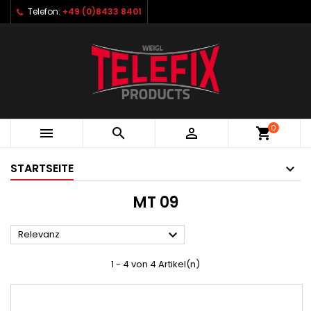
Telefon:
+49 (0)8433 8401
0



shopping_cart
STARTSEITE
MT 09

Relevanz
1 - 4 von 4 Artikel(n)