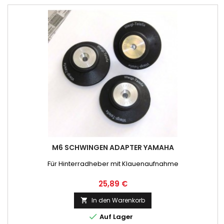
M6 SCHWINGEN ADAPTER YAMAHA
Für Hinterradheber mit Klauenaufnahme
Preis
25,89 €
In den Warenkorb


Auf Lager