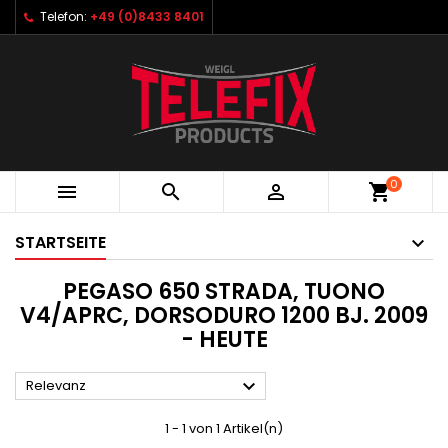
Telefon:
+49 (0)8433 8401
0



shopping_cart
STARTSEITE
PEGASO 650 STRADA, TUONO
V4/APRC, DORSODURO 1200 BJ. 2009
- HEUTE

Relevanz
1 - 1 von 1 Artikel(n)