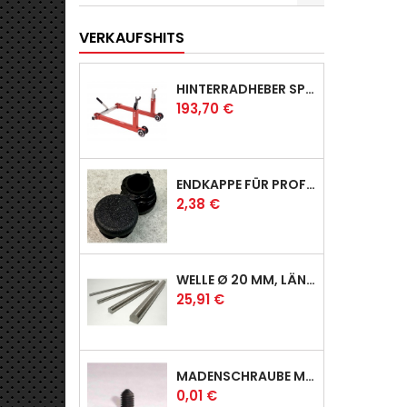
VERKAUFSHITS
HINTERRADHEBER SPORT MIT KLAUEN-AUFNAHMEN
Preis
193,70 €
ENDKAPPE FÜR PROFI & RACER
Preis
2,38 €
WELLE Ø 20 MM, LÄNGE 390 MM
Preis
25,91 €
MADENSCHRAUBE MIT SPITZE
Preis
0,01 €