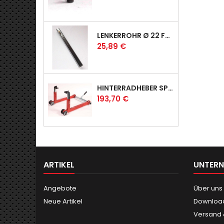
LENKERROHR Ø 22 FÜR PROFI & RACER
Preis
25,89 €
HINTERRADHEBER SPORT MIT UNIVERSAL-AUFNAHMEN
Preis
193,70 €
ARTIKEL
UNTER
Angebote
Über uns
Neue Artikel
Downloa
Versand