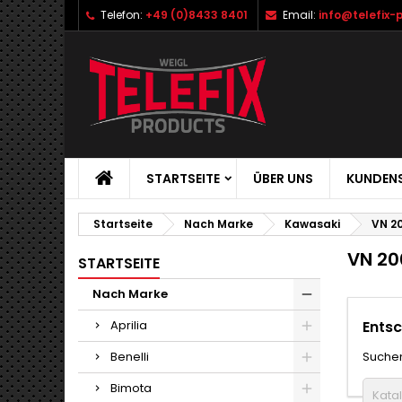
Telefon:
+49 (0)8433 8401
Email:
info@telefix-
STARTSEITE
ÜBER UNS
KUNDENS
Startseite
Nach Marke
Kawasaki
VN 20
VN 20
STARTSEITE
Nach Marke
Aprilia
Entsc
Benelli
Suchen
Bimota