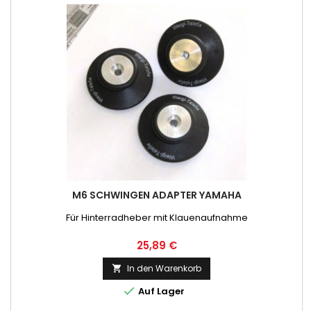
M6 SCHWINGEN ADAPTER YAMAHA
Für Hinterradheber mit Klauenaufnahme
Preis
25,89 €
In den Warenkorb


Auf Lager