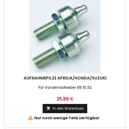
AUFNAHMEPILZE APRILIA/HONDA/SUZUKI
Für Vorderradheber 65.10.32
Preis
25,89 €
In den Warenkorb


Nur noch wenige Teile verfügbar