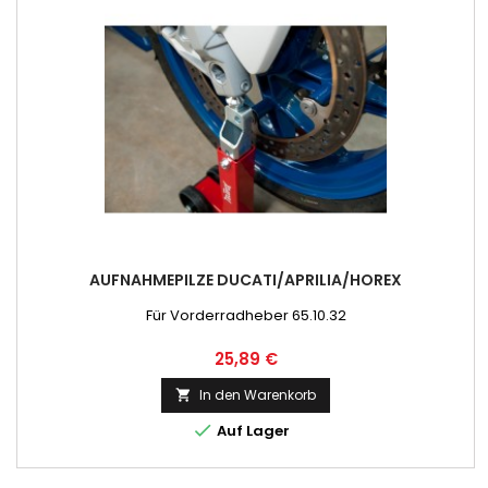
AUFNAHMEPILZE DUCATI/APRILIA/HOREX
Für Vorderradheber 65.10.32
Preis
25,89 €
In den Warenkorb


Auf Lager