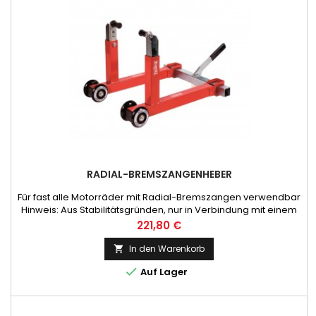
RADIAL-BREMSZANGENHEBER
Für fast alle Motorräder mit Radial-Bremszangen verwendbar
Hinweis: Aus Stabilitätsgründen, nur in Verbindung mit einem
Hinterradheber oder Hauptständer verwenden!
Preis
221,80 €
In den Warenkorb


Auf Lager