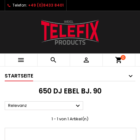
Telefon:
+49 (0)8433 8401
0



shopping_cart
STARTSEITE
650 DJ EBEL BJ. 90

Relevanz
1 - 1 von 1 Artikel(n)