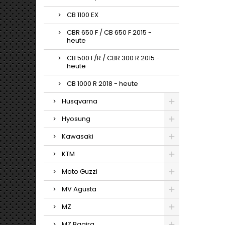
CB 1100 EX
CBR 650 F / CB 650 F 2015 -
heute
CB 500 F/R / CBR 300 R 2015 -
heute
CB 1000 R 2018 - heute
Husqvarna
Hyosung
Kawasaki
KTM
Moto Guzzi
MV Agusta
MZ
MZ Bagira