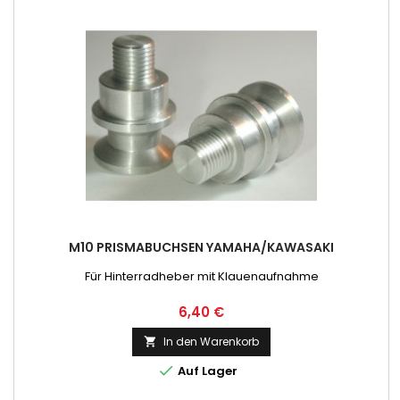
M10 PRISMABUCHSEN YAMAHA/KAWASAKI
Für Hinterradheber mit Klauenaufnahme
Preis
6,40 €
In den Warenkorb


Auf Lager