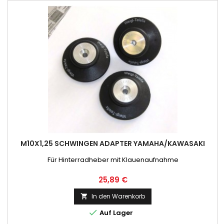
M10X1,25 SCHWINGEN ADAPTER YAMAHA/KAWASAKI
Für Hinterradheber mit Klauenaufnahme
Preis
25,89 €
In den Warenkorb


Auf Lager