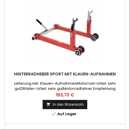
HINTERRADHEBER SPORT MIT KLAUEN-AUFNAHMEN
Lieferung inkl. Klauen-AufnahmenMotorrad-Urteil: sehr
gut2Räder-Urteil: sehr gutMotorradfahrer Empfehlung
Preis
193,70 €
In den Warenkorb


Auf Lager