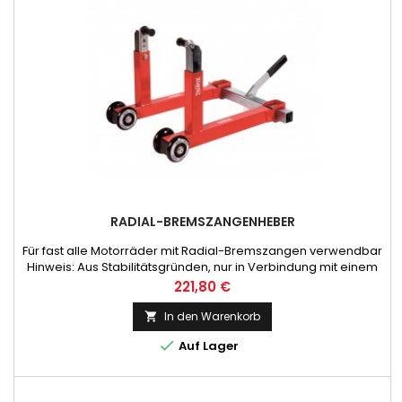
RADIAL-BREMSZANGENHEBER
Für fast alle Motorräder mit Radial-Bremszangen verwendbar
Hinweis: Aus Stabilitätsgründen, nur in Verbindung mit einem
Hinterradheber oder Hauptständer verwenden!
Preis
221,80 €
In den Warenkorb


Auf Lager