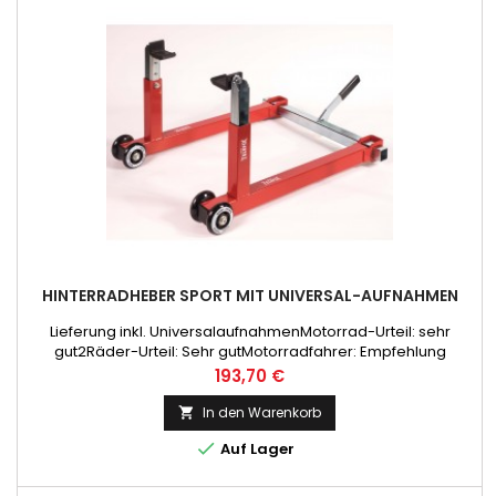
HINTERRADHEBER SPORT MIT UNIVERSAL-AUFNAHMEN
Lieferung inkl. UniversalaufnahmenMotorrad-Urteil: sehr
gut2Räder-Urteil: Sehr gutMotorradfahrer: Empfehlung
Preis
193,70 €
In den Warenkorb


Auf Lager