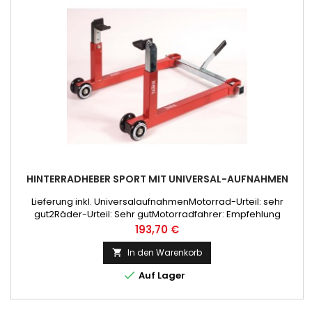
HINTERRADHEBER SPORT MIT UNIVERSAL-AUFNAHMEN
Lieferung inkl. UniversalaufnahmenMotorrad-Urteil: sehr
gut2Räder-Urteil: Sehr gutMotorradfahrer: Empfehlung
Preis
193,70 €
In den Warenkorb


Auf Lager