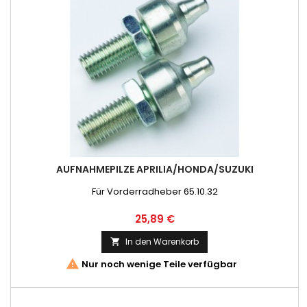
AUFNAHMEPILZE APRILIA/HONDA/SUZUKI
Für Vorderradheber 65.10.32
Preis
25,89 €
In den Warenkorb


Nur noch wenige Teile verfügbar