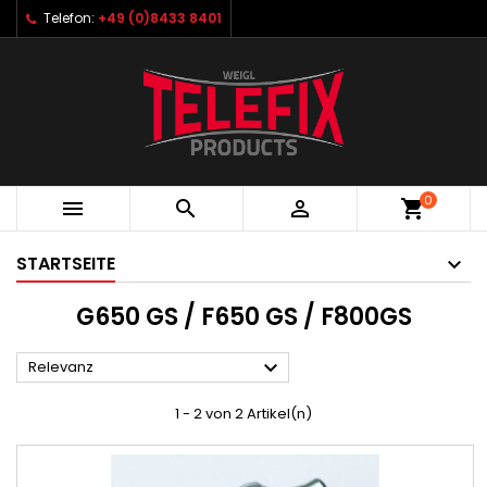
Telefon:
+49 (0)8433 8401
0



shopping_cart
STARTSEITE
G650 GS / F650 GS / F800GS

Relevanz
1 - 2 von 2 Artikel(n)