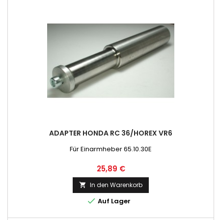
ADAPTER HONDA RC 36/HOREX VR6
Für Einarmheber 65.10.30E
Preis
25,89 €
In den Warenkorb


Auf Lager