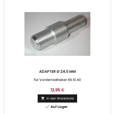
ADAPTER Ø 24,5 MM
Für Vorderradheber 65.10.40
Preis
12,95 €
In den Warenkorb


Auf Lager