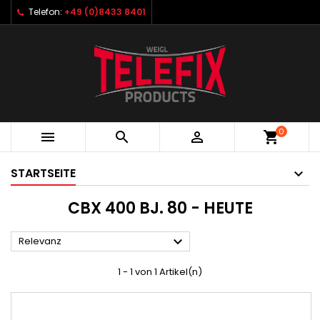
Telefon:
+49 (0)8433 8401
0



shopping_cart
STARTSEITE
CBX 400 BJ. 80 - HEUTE

Relevanz
1 - 1 von 1 Artikel(n)