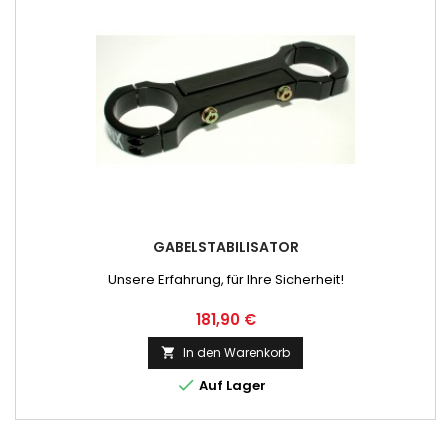
GABELSTABILISATOR
Unsere Erfahrung, für Ihre Sicherheit!
Preis
181,90 €
In den Warenkorb


Auf Lager