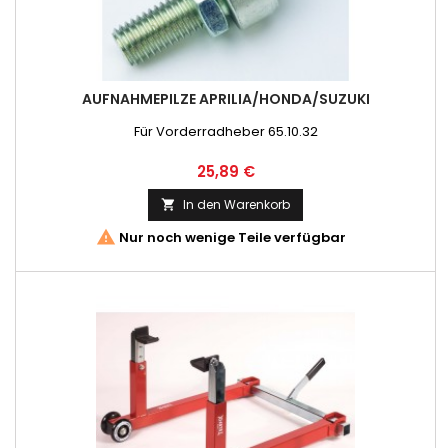
AUFNAHMEPILZE APRILIA/HONDA/SUZUKI
Für Vorderradheber 65.10.32
Preis
25,89 €
In den Warenkorb


Nur noch wenige Teile verfügbar