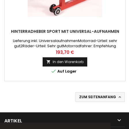
HINTERRADHEBER SPORT MIT UNIVERSAL-AUFNAHMEN
Lieferung inkl. UniversalaufnahmenMotorrad-Urteil: sehr
gut2Räder-Urteil: Sehr gutMotorradfahrer: Empfehlung
Preis
193,70 €
In den Warenkorb


Auf Lager
ZUM SEITENANFANG


ARTIKEL