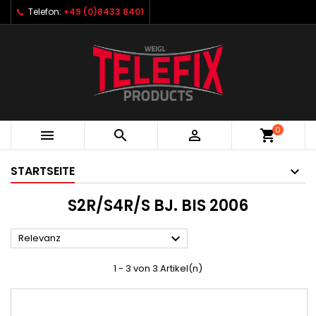
Telefon:
+49 (0)8433 8401
0



shopping_cart
STARTSEITE
S2R/S4R/S BJ. BIS 2006

Relevanz
1 - 3 von 3 Artikel(n)