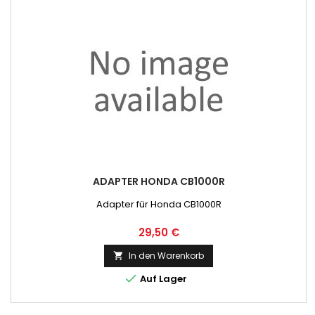
ADAPTER HONDA CB1000R
Adapter für Honda CB1000R
Preis
29,50 €
In den Warenkorb


Auf Lager