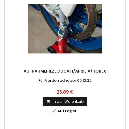
AUFNAHMEPILZE DUCATI/APRILIA/HOREX
Für Vorderradheber 65.10.32
Preis
25,89 €
In den Warenkorb


Auf Lager