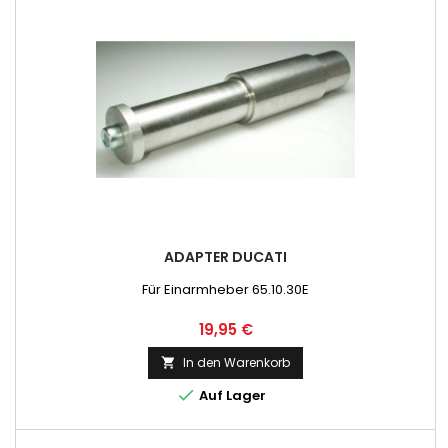
ADAPTER DUCATI
Für Einarmheber 65.10.30E
Preis
19,95 €
In den Warenkorb


Auf Lager