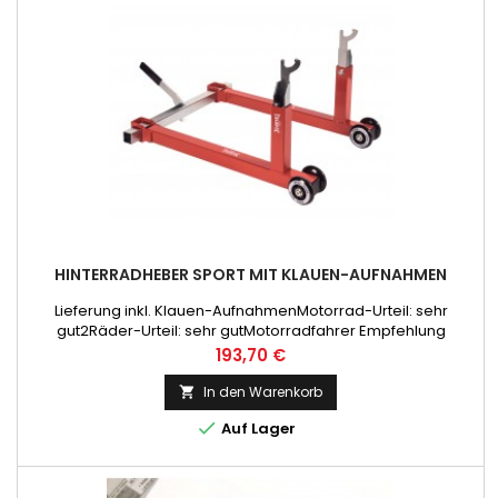
HINTERRADHEBER SPORT MIT KLAUEN-AUFNAHMEN
Lieferung inkl. Klauen-AufnahmenMotorrad-Urteil: sehr
gut2Räder-Urteil: sehr gutMotorradfahrer Empfehlung
Preis
193,70 €
In den Warenkorb


Auf Lager