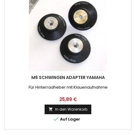
M6 SCHWINGEN ADAPTER YAMAHA
Für Hinterradheber mit Klauenaufnahme
Preis
25,89 €
In den Warenkorb


Auf Lager