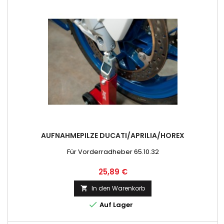
AUFNAHMEPILZE DUCATI/APRILIA/HOREX
Für Vorderradheber 65.10.32
Preis
25,89 €
In den Warenkorb


Auf Lager