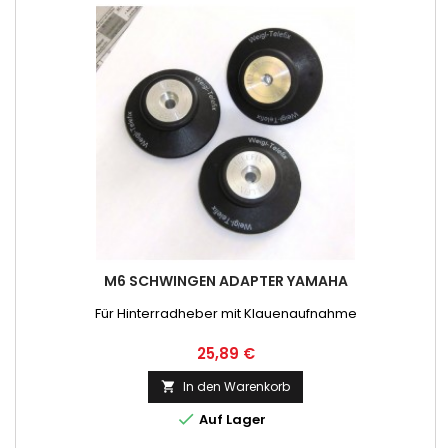
M6 SCHWINGEN ADAPTER YAMAHA
Für Hinterradheber mit Klauenaufnahme
Preis
25,89 €
In den Warenkorb


Auf Lager