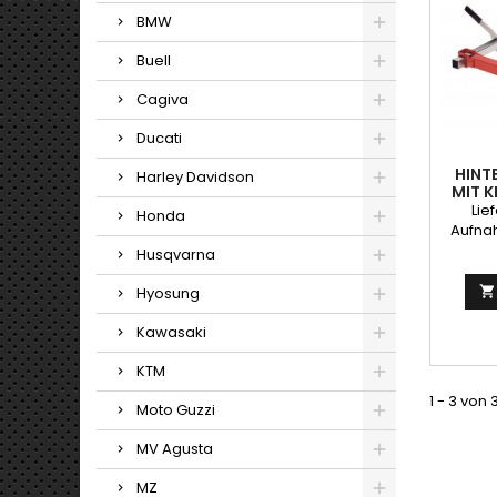
BMW
Buell
Cagiva
Ducati
HINT
Harley Davidson
MIT 
Lie
Honda
Aufna
sehr g
Husqvarna
g
Hyosung

Kawasaki
KTM
1 - 3 von 
Moto Guzzi
MV Agusta
MZ