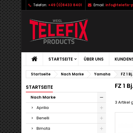
Telefon:
+49 (0)8433 8401
Email:
info@telefix-
STARTSEITE
ÜBER UNS
KUNDENS
Startseite
Nach Marke
Yamaha
FZ 1 B
FZ 1 B
STARTSEITE
Nach Marke
3 Artikel
Aprilia
Benelli
Bimota