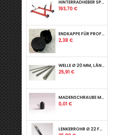
HINTERRADHEBER SPORT MIT KLAUEN-AUFNAHMEN
Preis
193,70 €
ENDKAPPE FÜR PROFI & RACER
Preis
2,38 €
WELLE Ø 20 MM, LÄNGE 390 MM
Preis
25,91 €
MADENSCHRAUBE MIT SPITZE
Preis
0,01 €
LENKERROHR Ø 22 FÜR PROFI & RACER