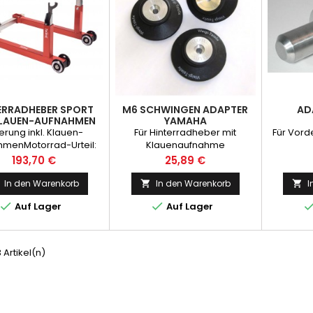
ERRADHEBER SPORT
M6 SCHWINGEN ADAPTER
AD
KLAUEN-AUFNAHMEN
YAMAHA
ferung inkl. Klauen-
Für Hinterradheber mit
Für Vord
hmenMotorrad-Urteil:
Klauenaufnahme
ut2Räder-Urteil: sehr
Preis
Preis
193,70 €
25,89 €
utMotorradfahrer
Empfehlung
In den Warenkorb
In den Warenkorb
I




Auf Lager
Auf Lager
3 Artikel(n)