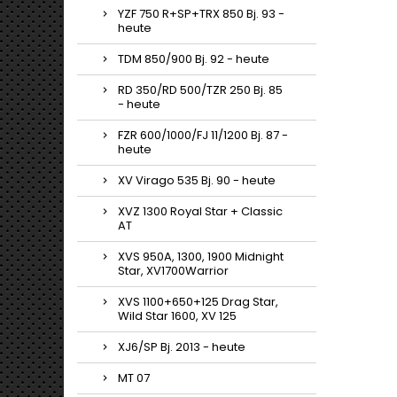
YZF 750 R+SP+TRX 850 Bj. 93 -
heute
TDM 850/900 Bj. 92 - heute
RD 350/RD 500/TZR 250 Bj. 85
- heute
FZR 600/1000/FJ 11/1200 Bj. 87 -
heute
XV Virago 535 Bj. 90 - heute
XVZ 1300 Royal Star + Classic
AT
XVS 950A, 1300, 1900 Midnight
Star, XV1700Warrior
XVS 1100+650+125 Drag Star,
Wild Star 1600, XV 125
XJ6/SP Bj. 2013 - heute
MT 07