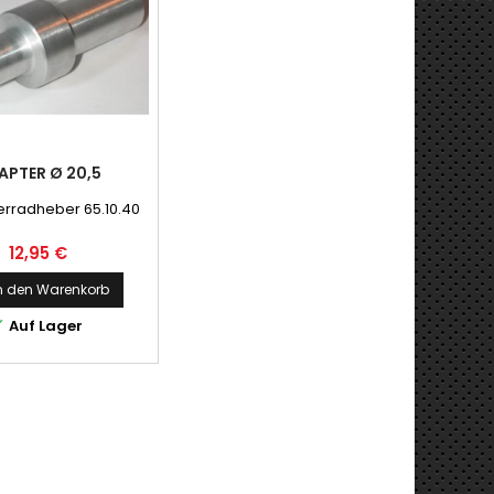
APTER Ø 20,5
erradheber 65.10.40
Preis
12,95 €
n den Warenkorb

Auf Lager