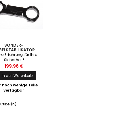
SONDER-
BELSTABILISATOR
e Erfahrung, für Ihre
Sicherheit!
Preis
199,96 €
In den Warenkorb
 noch wenige Teile
verfügbar
 Artikel(n)