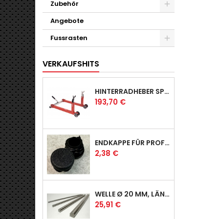
Zubehör
Angebote
Fussrasten
VERKAUFSHITS
HINTERRADHEBER SPORT MIT KLAUEN-AUFNAHMEN
Preis
193,70 €
ENDKAPPE FÜR PROFI & RACER
Preis
2,38 €
WELLE Ø 20 MM, LÄNGE 390 MM
Preis
25,91 €