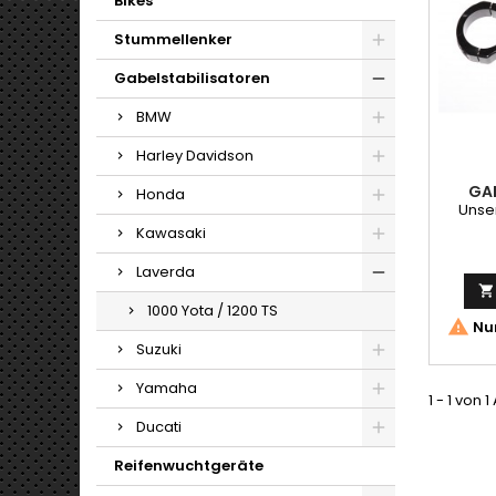
Bikes
Stummellenker
Gabelstabilisatoren
BMW
Harley Davidson
GA
Honda
Unser
Kawasaki
Laverda

1000 Yota / 1200 TS

Nur
Suzuki
Yamaha
1 - 1 von 1
Ducati
Reifenwuchtgeräte