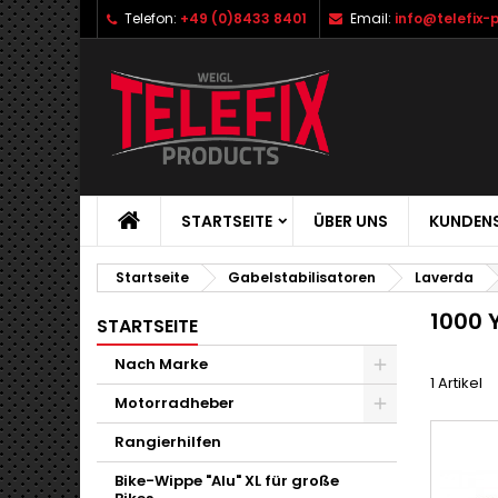
Telefon:
+49 (0)8433 8401
Email:
info@telefix-
STARTSEITE
ÜBER UNS
KUNDENS
Startseite
Gabelstabilisatoren
Laverda
1000 
STARTSEITE
Nach Marke
1 Artikel
Motorradheber
Rangierhilfen
Bike-Wippe "Alu" XL für große