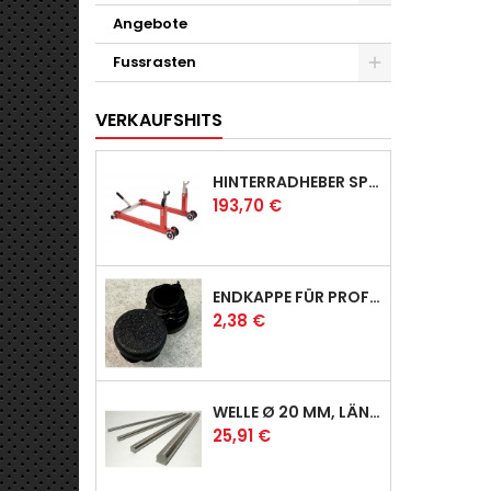
Angebote
Fussrasten
VERKAUFSHITS
HINTERRADHEBER SPORT MIT KLAUEN-AUFNAHMEN
Preis
193,70 €
ENDKAPPE FÜR PROFI & RACER
Preis
2,38 €
WELLE Ø 20 MM, LÄNGE 390 MM
Preis
25,91 €