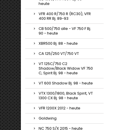
heute
VFR 400 R/750 R (RC30), VFR
400 RR Bj. 89-93
CB 500/750 alle - VF 750 F Bj.
90 - heute
XBR500 Bj. 88 - heute
CA 125/250 VT/750 VT
VT 125C/750 C2
Shadow/Black Widow VF 750
C, Spirit Bj. 98 - heute
VT 600 Shadow Bj. 98 - heute
VTX 1300/1800, Black Spirit, VT
1300 CX Bj. 98 - heute
VFR 1200X 2012 - heute
Goldwing
NC 750 S/X 2015 - heute