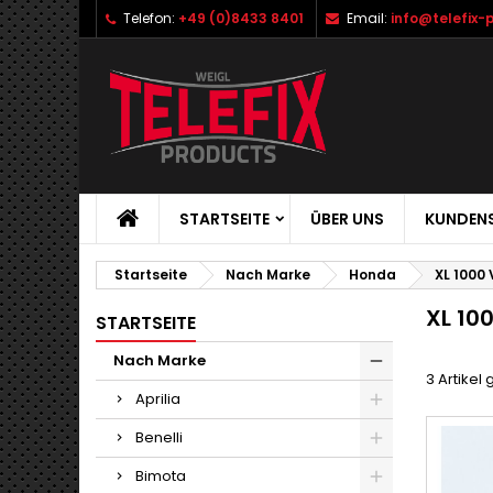
Telefon:
+49 (0)8433 8401
Email:
info@telefix-
STARTSEITE
ÜBER UNS
KUNDENS
Startseite
Nach Marke
Honda
XL 1000
XL 10
STARTSEITE
Nach Marke
3 Artikel
Aprilia
Benelli
Bimota