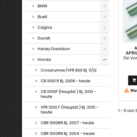
BMW
Buell
Cagiva
Ducati
A
Harley Davidson
APRI
Für Vo
Honda
Crossrunner/VFR 800 Bj. 11/12
CB 1000 R Bj. 2008 - heute


Nur
CB 1000F (Hauptst.) Bj. 2010 -
heute
VFR 1200 F (Hauptst.) Bj. 2010 -
1 - 3 von 
heute
CBR 1000RR Bj. 2007 - heute
CBR 1000RR Bj. 2004 - heute