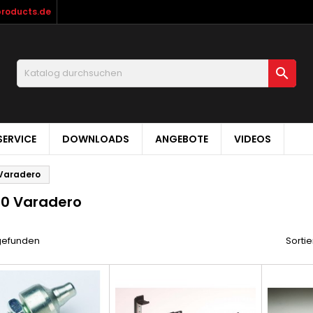
products.de

ERVICE
DOWNLOADS
ANGEBOTE
VIDEOS
 Varadero
00 Varadero
 gefunden
Sortie