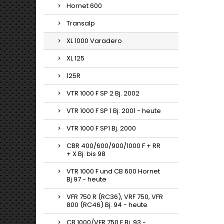
Hornet 600
Transalp
XL 1000 Varadero
XL 125
125R
VTR 1000 F SP 2 Bj. 2002
VTR 1000 F SP 1 Bj. 2001 - heute
VTR 1000 F SP1 Bj. 2000
CBR 400/600/900/1000 F + RR
+ X Bj. bis 98
VTR 1000 F und CB 600 Hornet
Bj 97 - heute
VFR 750 R (RC36), VRF 750, VFR
800 (RC46) Bj. 94 - heute
CB 1000/VFR 750 F Bj. 93 -