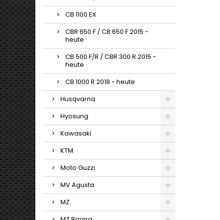
CB 1100 EX
CBR 650 F / CB 650 F 2015 -
heute
CB 500 F/R / CBR 300 R 2015 -
heute
CB 1000 R 2018 - heute
Husqvarna
Hyosung
Kawasaki
KTM
Moto Guzzi
MV Agusta
MZ
MZ Bagira