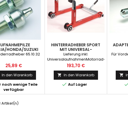
UFNAHMEPILZE
HINTERRADHEBER SPORT
ADAPTE
LIA/HONDA/SUZUKI
MIT UNIVERSAL-
AUFNAHMEN
rderradheber 65.10.32
Lieferung inkl.
Für Vord
UniversalaufnahmenMotorrad-
Urteil: sehr gut2Räder-Urteil:
Preis
Preis
25,89 €
193,70 €
Sehr gutMotorradfahrer:
Empfehlung
In den Warenkorb
In den Warenkorb
I



 noch wenige Teile
Auf Lager
verfügbar
3 Artikel(n)