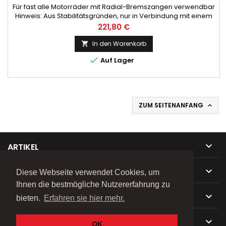
Für fast alle Motorräder mit Radial-Bremszangen verwendbar
Hinweis: Aus Stabilitätsgründen, nur in Verbindung mit einem
Hinterradheber oder Hauptständer verwenden!
Preis
221,80 €
In den Warenkorb


Auf Lager
ZUM SEITENANFANG


ARTIKEL

UNTERNEHMEN
Diese Webseite verwendet Cookies, um
Ihnen die bestmögliche Nutzererfahrung zu

IHR KONTO
bieten.
Erfahren sie hier mehr.

KONTAKT
OK