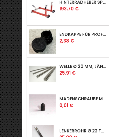
HINTERRADHEBER SPORT MIT KLAUEN-AUFNAHMEN
Preis
193,70 €
ENDKAPPE FÜR PROFI & RACER
Preis
2,38 €
WELLE Ø 20 MM, LÄNGE 390 MM
Preis
25,91 €
MADENSCHRAUBE MIT SPITZE
Preis
0,01 €
LENKERROHR Ø 22 FÜR PROFI & RACER