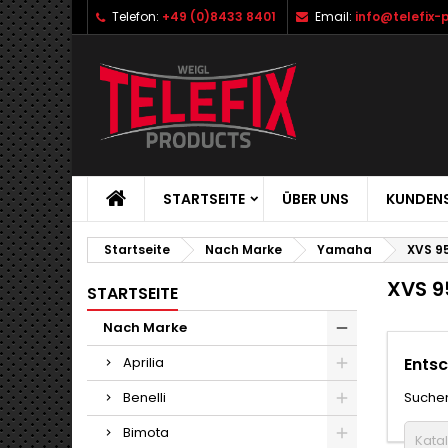
Telefon:
+49 (0)8433 8401
Email:
info@telefix-
STARTSEITE
ÜBER UNS
KUNDENS
Startseite
Nach Marke
Yamaha
XVS 95
XVS 9
STARTSEITE
Nach Marke
Aprilia
Entsc
Benelli
Suchen
Bimota