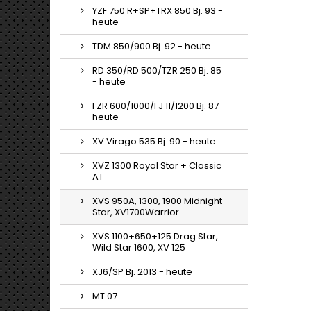
YZF 750 R+SP+TRX 850 Bj. 93 -
heute
TDM 850/900 Bj. 92 - heute
RD 350/RD 500/TZR 250 Bj. 85
- heute
FZR 600/1000/FJ 11/1200 Bj. 87 -
heute
XV Virago 535 Bj. 90 - heute
XVZ 1300 Royal Star + Classic
AT
XVS 950A, 1300, 1900 Midnight
Star, XV1700Warrior
XVS 1100+650+125 Drag Star,
Wild Star 1600, XV 125
XJ6/SP Bj. 2013 - heute
MT 07