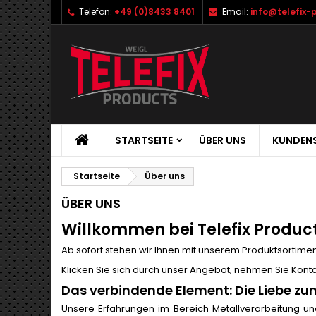
Telefon:
+49 (0)8433 8401
Email:
info@telefix-
STARTSEITE
ÜBER UNS
KUNDENS
Startseite
Über uns
ÜBER UNS
Willkommen bei Telefix Product
Ab sofort stehen wir Ihnen mit unserem Produktsortim
Klicken Sie sich durch unser Angebot, nehmen Sie Konta
Das verbindende Element: Die Liebe z
Unsere Erfahrungen im Bereich Metallverarbeitung u