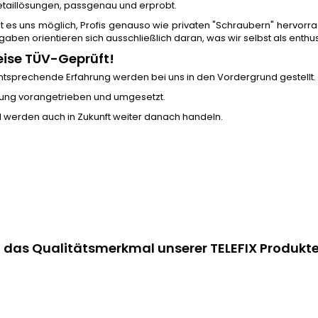
Detaillösungen, passgenau und erprobt.
ist es uns möglich, Profis genauso wie privaten "Schraubern" herv
aben orientieren sich ausschließlich daran, was wir selbst als enth
eise TÜV-Geprüft!
d entsprechende Erfahrung werden bei uns in den Vordergrund gestellt.
lung vorangetrieben und umgesetzt.
nd werden auch in Zukunft weiter danach handeln.
st das Qualitätsmerkmal unserer TELEFIX Produkte