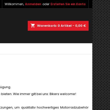
Willkommen,
Anmelden
oder
Erstellen Sie ein Konto
shopping_cart
Warenkorb:
0
Artikel - 0,00 €
fügung.
 bieten. Wie immer gilt bei uns: Bikers welcome!
tzungen, um qualitativ hochwertiges Motorradzubehör