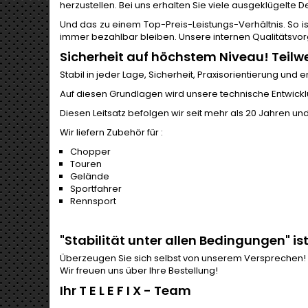
herzustellen. Bei uns erhalten Sie viele ausgeklügelte 
Und das zu einem Top-Preis-Leistungs-Verhältnis. So 
immer bezahlbar bleiben. Unsere internen Qualitätsvorg
Sicherheit auf höchstem Niveau! Teilw
Stabil in jeder Lage, Sicherheit, Praxisorientierung un
Auf diesen Grundlagen wird unsere technische Entwick
Diesen Leitsatz befolgen wir seit mehr als 20 Jahren u
Wir liefern Zubehör für :
Chopper
Touren
Gelände
Sportfahrer
Rennsport
"Stabilität unter allen Bedingungen" i
Überzeugen Sie sich selbst von unserem Versprechen!
Wir freuen uns über Ihre Bestellung!
Ihr T E L E F I X - Team