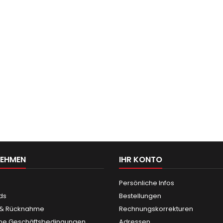
NEHMEN
IHR KONTO
Persönliche Infos
ds
Bestellungen
 & Rücknahme
Rechnungskorrekturen
ne Geschäftsbedingungen
Adressen