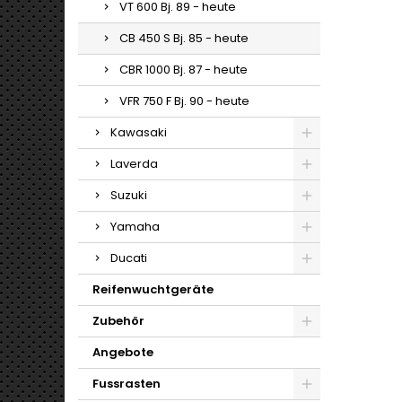
VT 600 Bj. 89 - heute
CB 450 S Bj. 85 - heute
CBR 1000 Bj. 87 - heute
VFR 750 F Bj. 90 - heute
Kawasaki
Laverda
Suzuki
Yamaha
Ducati
Reifenwuchtgeräte
Zubehör
Angebote
Fussrasten