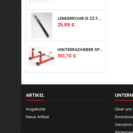
LENKERROHR Ø 22 FÜR PROFI & RACER
Preis
25,89 €
HINTERRADHEBER SPORT MIT UNIVERSAL-AUFNAHMEN
Preis
193,70 €
ARTIKEL
UNTER
Angebote
Über uns
Neue Artikel
Downloa
Versand
Allgemei