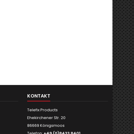
KONTAKT
Telefix Products
Ehekirchener Str. 20
86669 Königsmoos
Telefon:
+49 (0)8433 8401