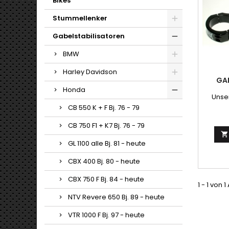
Bikes
Stummellenker
Gabelstabilisatoren
BMW
Harley Davidson
GA
Honda
Unser
CB 550 K + F Bj. 76 - 79
CB 750 F1 + K7 Bj. 76 - 79

GL 1100 alle Bj. 81 - heute
CBX 400 Bj. 80 - heute
CBX 750 F Bj. 84 - heute
1 - 1 von 1
NTV Revere 650 Bj. 89 - heute
VTR 1000 F Bj. 97 - heute