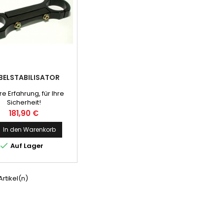
BELSTABILISATOR
e Erfahrung, für Ihre
Sicherheit!
Preis
181,90 €
In den Warenkorb

Auf Lager
 Artikel(n)