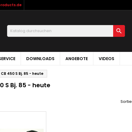
products.de

ERVICE
DOWNLOADS
ANGEBOTE
VIDEOS
CB 450 S Bj. 85 - heute
 S Bj. 85 - heute
Sortie