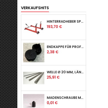
VERKAUFSHITS
HINTERRADHEBER SPORT MIT KLAUEN-AUFNAHMEN
Preis
193,70 €
ENDKAPPE FÜR PROFI & RACER
Preis
2,38 €
WELLE Ø 20 MM, LÄNGE 390 MM
Preis
25,91 €
MADENSCHRAUBE MIT SPITZE
Preis
0,01 €