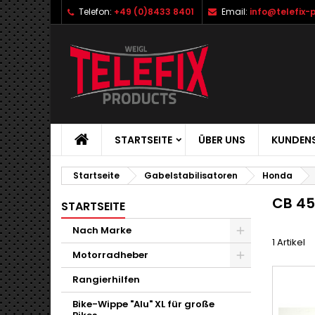
Telefon:
+49 (0)8433 8401
Email:
info@telefix-
STARTSEITE
ÜBER UNS
KUNDENS
Startseite
Gabelstabilisatoren
Honda
CB 450
STARTSEITE
Nach Marke
1 Artikel
Motorradheber
Rangierhilfen
Bike-Wippe "Alu" XL für große