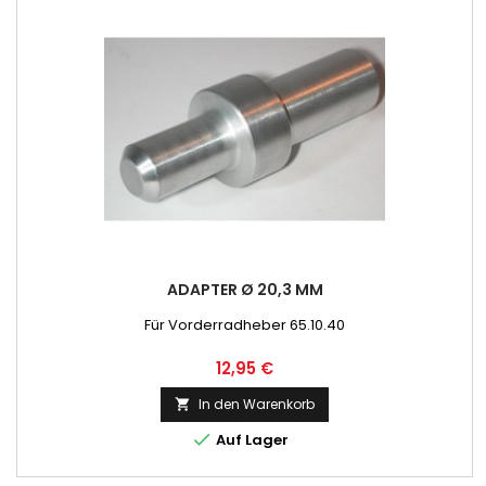
ADAPTER Ø 20,3 MM
Für Vorderradheber 65.10.40
Preis
12,95 €
In den Warenkorb


Auf Lager