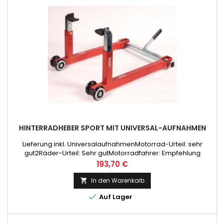
HINTERRADHEBER SPORT MIT UNIVERSAL-AUFNAHMEN
Lieferung inkl. UniversalaufnahmenMotorrad-Urteil: sehr
gut2Räder-Urteil: Sehr gutMotorradfahrer: Empfehlung
Preis
193,70 €
In den Warenkorb


Auf Lager