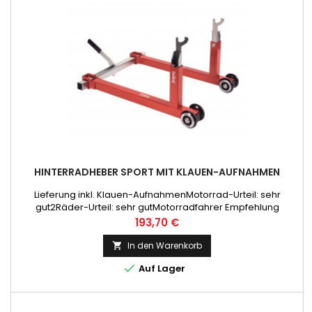
HINTERRADHEBER SPORT MIT KLAUEN-AUFNAHMEN
Lieferung inkl. Klauen-AufnahmenMotorrad-Urteil: sehr
gut2Räder-Urteil: sehr gutMotorradfahrer Empfehlung
Preis
193,70 €
In den Warenkorb


Auf Lager